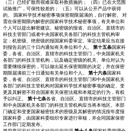
（三）已经扩散而很难采取补救措施的；
（四）已在大范围
试验推广，可保性较差的；
（五）可以从公开产品中获得
的。
国家科学技术秘密事项保密期限届满的，自行解密。
对
需在保密期限内解密的国家科学技术秘密事项，有关单位和
个人可以提出解密建议。秘密级的报省、自治区、直辖市的
科技主管部门或者中央国家机关各部门的科技主管机构审
定；机密级、绝密级的报国家科委审定。审定结果应当在接
到报告后的三十日内通知有关单位和个人。
第十五条
国
家科
委，各省、自治区、直辖市的科技主管部门，中央国家机关
各部门的科技主管机构，以及确定密级的机关、单位对认为
需要继续保密的，可以做出延长保密期限的决定，并在保密
期限届满前三十日通知有关单位和个人。
第十六条
国家科
委，各省、自治区、直辖市的科技主管部门和中央国家机关
各部门的科技主管机构对国家科学技术秘密事项的确定、变
更及其解密不符合国家有关保密法规和本规定的行为，有权
予以纠正。
第十七条
各省、自治区、直辖市的科技主管部门
和中央国家机关各部门的科技主管机构应当将本地区。本部
门确定和变更国家秘密技术的密级及其解密的情况按年度报
国家科委，由国家科委组织专家进行审核，并会同国家保密
工作部门定期发布。
第四章
国家科学技术秘密保密管理
第十八条
国家科委管理全