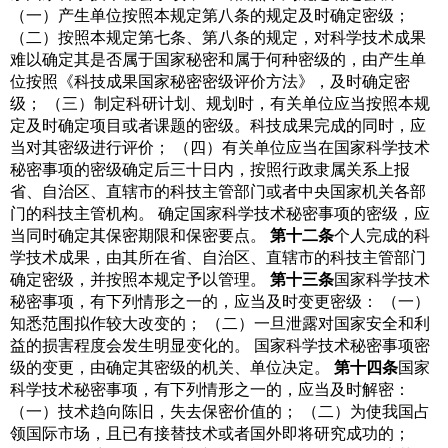
（一）产生单位按照本规定第八条的规定及时确定密级；
（二）按照本规定第七条、第八条的规定，对科学技术成果
难以确定其是否属于国家秘密和属于何种密级的，由产生单
位按照《科技成果国家秘密密级评价方法》，及时确定密
级；
（三）制定科研计划、规划时，有关单位应当按照本规
定及时确定项目或者课题的密级。科技成果完成的同时，应
当对其密级进行评价；
（四）有关单位应当在国家科学技术
秘密事项的密级确定后三十日内，按照行政隶属关系上报
省、自治区、直辖市的科技主管部门或者中央国家机关各部
门的科技主管机构。
确定国家科学技术秘密事项的密级，应
当同时确定其保密期限和保密要点。
第十二条
个人完成的科
学技术成果，由其所在省、自治区、直辖市的科技主管部门
确定密级，并按照本规定予以管理。
第十三条
国家科学技术
秘密事项，有下列情形之一的，应当及时变更密级：
（一）
知悉范围拟作较大改变的；
（二）一旦泄露对国家安全和利
益的损害程度会发生明显变化的。
国家科学技术秘密事项密
级的变更，由确定其密级的机关、单位决定。
第十四条
国家
科学技术秘密事项，有下列情形之一的，应当及时解密：
（一）技术趋向陈旧，失去保密价值的；
（二）为使我国占
领国际市场，且已有接替技术或者国外即将研究成功的；