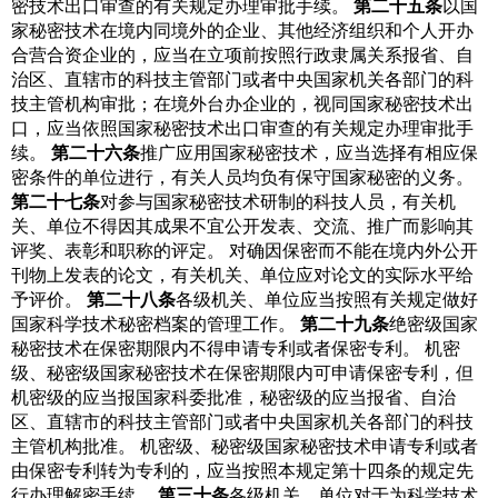
密技术出口审查的有关规定办理审批手续。
第二十五条
以
国
家秘密技术在境内同境外的企业、其他经济组织和个人开办
合营合资企业的，应当在立项前按照行政隶属关系报省、自
治区、直辖市的科技主管部门或者中央国家机关各部门的科
技主管机构审批；在境外台办企业的，视同国家秘密技术出
口，应当依照国家秘密技术出口审查的有关规定办理审批手
续。
第二十六条
推广应用国家秘密技术，应当选择有相应保
密条件的单位进行，有关人员均负有保守国家秘密的义务。
第二十七条
对参与国家秘密技术研制的科技人员，有关机
关、单位不得因其成果不宜公开发表、交流、推广而影响其
评奖、表彰和职称的评定。
对确因保密而不能在境内外公开
刊物上发表的论文，有关机关、单位应对论文的实际水平给
予评价。
第二十八条
各级机关、单位应当按照有关规定做好
国家科学技术秘密档案的管理工作。
第二十九条
绝密级国家
秘密技术在保密期限内不得申请专利或者保密专利。 机密
级、秘密级国家秘密技术在保密期限内可申请保密专利，但
机密级的应当报国家科委批准，秘密级的应当报省、自治
区、直辖市的科技主管部门或者中央国家机关各部门的科技
主管机构批准。
机密级、秘密级国家秘密技术申请专利或者
由保密专利转为专利的，应当按照本规定第十四条的规定先
行办理解密手续。
第三十条
各级机关、单位对于为科学技术