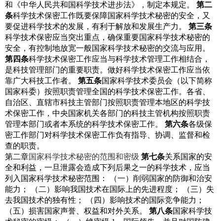
和《中华人民共和国科学技术进步法》，制定本规定。
第二
条
科学技术保密工作既要保障国家科学技术秘密的安全，又
要促进科学技术的发展，有利于解放和发展生产力。
第三条
科学技术保密应当突出重点，确保重要国家科学技术秘密的
安全，有控制地放宽一般国家科学技术秘密的交流与应用。
第四条
科学技术保密工作应当与科学技术管理工作相结合，
是科技管理部门的重要职责。做好科学技术保密工作应当依
靠广大科技工作者。
第五条
国家科学技术委员会（以下简称
国家科委）按照职责管理全国的科学技术保密工作。各省、
自治区、直辖市科技主管部门按照职责管理本地区的科学技
术保密工作，中央国家机关各部门的科技主管机构按照职责
管理本部门或者本系统的科学技术保密工作。
第六条
各级保
密工作部门对科学技术保密工作负有指导、协调、监督和检
查的职责。
第二章
国家科学技术秘密的范围和密级
第七条
关系国家的安
全和利益，一旦泄露会造成下列后果之一的科学技术，应当
列入国家科学技术秘密范围：
（一）削弱国家的防御和治安
能力；
（二）影响我国技术在国际上的先进程度；
（三）失
去我国技术的独有性；
（四）影响技术的国际竞争能力；
（五）损害国家声誉、权益和对外关系。
第八条
国家科学技