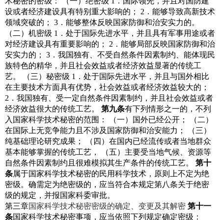
术秘密的密级：
（一）绝密级
1
．国际领先，并且对国防建
设或者经济建设具有特别重大影响的；
2
．能够导致高新技术
领域突破的；
3
．能够整体反映国家防御和治安实力的。
（二）机密级
1
．处于国际先进水平，并且具有军事用途或者
对经济建设具有重要影响的；
2
．能够局部反映国家防御和治
安实力的；
3
．我国独有、不受自然条件因素制约、能体现民
族特色的精华，并且社会效益或者经济效益显著的传统工
艺。
（三）秘密级
1
．处于国际先进水平，并且与国外相比
在主要技术方面具有优势，社会效益或者经济效益较大的；
2
．我国独有、受一定自然条件因素制约，并且社会效益或者
经济效益很大的传统工艺。
第九条
有下列情形之一的，不列
入国家科学技术秘密的范围：
（一）国外已经公开；
（二）
在国际上无竞争能力且不涉及国家防御和治安能力；
（三）
纯基础理论研究成果；
（四）在国内已经流传或者当地群众
基本能够掌握的传统工艺，
（五）主要受当地气候、资源等
自然条件因素制约且很难模拟其生产条件的传统工艺。
第十
条
属于国家科学技术秘密的民用科学技术，原则上不定为绝
密级。确需定为绝密级的，应当符合本规定第八条关于绝密
级的规定，并报国家科委审批。
第三章
国家科学技术秘密密级的确定、变更及其解密
第十一
条
国家科学技术秘密事项，应当依照下列规定确定密级：