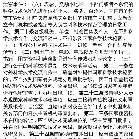
泄密事件；
（六）表彰、奖励本地区、本部门或者本系统的
科学技术保密先进单位和个人。
各省、自治区、直辖市的科
技主管部门和中央国家机关各部门的科技主管机构，应当设
立专门机构或者指定专人负责科学技术保密管理的日常工
作。
第二十条
各级机关、单位、社会团体及个人，在下列科
学技术合作与交流活动中，不得涉及国家科学技术秘密：
（一）进行公开的科学技术讲学、进修、考察、合作研究等
活动；
（二）利用广播、电影、电视以及公开发行的报刊、
书籍、图文资料和声像制品进行宣传或者发表论文；
（三）
进行公开的科学技术展览、技术表演等活动。
第二十一条
在
对外科学技术交流合作中，确需对外提供国家科学技术秘密
的，应当按照国家有关规定办理审批手续。
因工作确需携运
国家科学技术秘密资料、物品出境，应当按照国家有关规定
进行保密审查，并办理出境手续。
第二十二条
接待境外人员
参观国家科学技术秘密事项，应当由接待单位按照行政隶属
关系报省、自治区、直辖市的科技主管部门或者中央国家机
关各部门的科技主管机构审查批准。
第二十三条
国家秘密技
术在国内转让，应当经技术完成单位的上级主管部门批准，
并在合同中明确该项技术的密级、保密期限及受让方承担的
保密义务。
第二十四条
国家秘密技术出口，应当依照国家秘