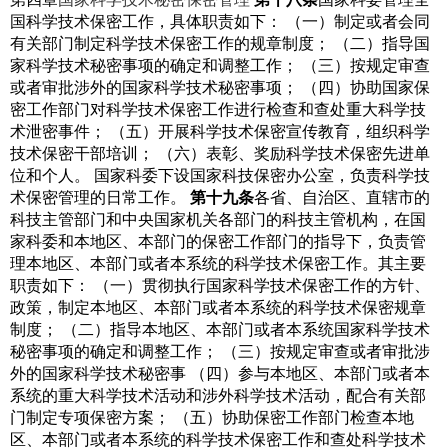
国科学技术保密工作，具体职责如下：
（一）制定或者会同
有关部门制定科学技术保密工作的规章制度；
（二）指导国
家科学技术秘密事项的确定和调整工作；
（三）按规定审查
或者审批涉外的国家科学技术秘密事项；
（四）协助国家保
密工作部门对科学技术保密工作进行检查和查处重大科学技
术泄密事件；
（五）开展科学技术保密宣传教育，组织科学
技术保密干部培训；
（六）表彰、奖励科学技术保密先进单
位和个人。
国家科委下设国家科技保密办公室，负责科学技
术保密管理的日常工作。
第十九条
各省、自治区、直辖市的
科技主管部门和中央国家机关各部门的科技主管机构，在国
家科委和本地区、本部门的保密工作部门的指导下，负责管
理本地区、本部门或者本系统的科学技术保密工作。其主要
职责如下：
（一）贯彻执行国家科学技术保密工作的方针、
政策，制定本地区、本部门或者本系统的科学技术保密规章
制度；
（二）指导本地区、本部门或者本系统国家科学技术
秘密事项的确定和调整工作；
（三）按规定审查或者审批涉
外的国家科学技术秘密事
（四）参与本地区、本部门或者本
系统的重大科学技术活动和涉外科学技术活动，配合有关部
门制定专项保密方案；
（五）协助保密工作部门检查本地
区、本部门或者本系统的科学技术保密工作和查处科学技术