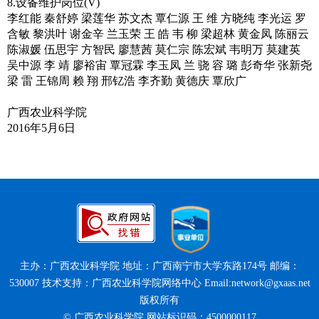
8.设备维护岗位(V)
李红能 秦舒婷 梁莲华 苏文杰 覃仁源 王 维 方晓纯 李光运 罗
含敏 黎洪叶 谢金辛 兰玉荣 王 皓 韦 柳 梁超林 黄金凤 陈丽云
陈淑媛 伍思宇 方智民 廖慧茜 莫仁宗 陈宏斌 韦明万 莫建英
吴中源 李 靖 廖裕宙 覃冠霖 李玉凤 兰 骁 容 璐 彭奇华 张新尧
梁 雷 王锦周 赖 翔 邢钇浩 李齐勤 黄德庆 覃欣广
广西农业科学院
2016年5月6日
主办：广西农业科学院 地址：广西南宁市大学东路174号 邮编：
530007 技术支持：广西农业科学院网络中心 Email:network@gxaas.net
版权所有
© 广西农业科学院 网站标识码：4500000117