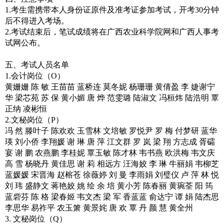
1.考生需携带本人身份证原件及准考证参加考试，开考30分钟
后不得进入考场。
2.考试结束后，笔试成绩将在广西农业科学院网和广西人事考
试网公布。
五、考试人员名单
1.会计岗位（O）
黄姗姗 陈 敏 王苗苗 蓝桥连 莫冬妮 杨珊珊 黄倩盈 李 婕谢宁
华 梁芯苑 苏 保 黄小媚 唐 烨 范雯璐 陆淑文 冯桓炜 陆浩明 覃
正纳 凌彬恒
2.文秘岗位（P）
冯 然 滕叶子 陈欢欢 玉雪林 文培敏 罗悦尹 罗 梅 付梦研 蓝华
瑛 刘小侨 李翔媛 谢 琳 唐 萍 江文群 罗 岚 梁 翔 方志成 胥礵
宴 谢 鹏 农燕鹏 李桂妮 覃玉敏 陈才林 韦书燕 欧洪梅 韦文庆
高 雪 杨晓丹 黄佳思 谢 莉 相远方 汪海姣 李 琳 牛丽娟 韦柳芝
蓝媛媛 宋晋海 赵榕苍 徐薇婷 刘 曼 李雨娟 刘璧仪 卢 萍 林 悦
刘 玮 盛静文 蒋艳姣 姚 绘 余 培 黄小芳 陈春丽 黄琬荃 阳 筠
蓝砦芬 陈 格 梁春姬 韦文杰 梁 军 香蓝蓝 俞达宁 谭 娟 陆杰思
李思华 易祚平 农玉箫 黄景姹 唐 欢 覃 丹 颜 慧 黄全州
3. 文秘岗位（Q）