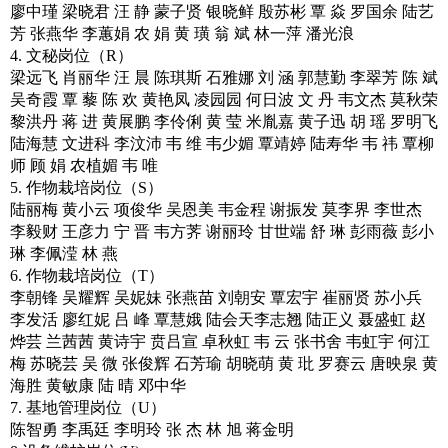
廖中瑾 梁晓君 汪 静 蒙子贤 银晓鲜 殷苏彬 覃 焱 罗国余 陆艺
芳 张燕华 李蕙娟 农 娟 黄 璜 翁 斌 林一萍 潘光浪
4. 文秘岗位（R）
梁远飞 肖丽华 汪 晨 陈琪斯 石雅娜 刘 涵 郭慧勤 李翠芳 陈 斌
吴奇霞 覃 藜 陈 欢 黄艳凤 凌园园 何日波 文 丹 韦文杰 莫秋荣
黎洪丹 蒋 进 黄展鹏 李伶俐 黄 莹 米胤嘉 黄子迅 胡 瑶 罗明飞
陆海慧 文进科 李汶沛 韦 维 韦少媚 覃靖婷 陆寿华 韦 祎 覃柳
师 顾 娟 农植媚 韦 唯
5. 作物栽培岗位（S）
陆丽梅 黄小云 项俊华 吴恩美 韦金程 谢振发 莫李界 李世杰
李毅财 王彦力 宁 晋 韦方荠 谢丽玲 甘世端 舒 琳 彭雨薇 彭小
琳 李佩滢 林 燕
6. 作物栽培岗位（T）
李朝锋 吴耀辉 吴妮妹 张燕苗 刘朝安 覃宏宇 崔丽贤 苏小兵
李发活 廖红妮 吕 峰 覃慧娥 陆会天李志翘 陆正义 聂盛虹 赵
烨芸 兰茜茜 黄诗宇 贲吕宣 卓秋虹 韦 云 张书舍 韦虹宇 何江
梅 苏晓芸 吴 微 张俊辉 石芳瑜 胡晓萌 黄 玭 罗赛云 唐映泉 黄
海胜 黄敏康 陆 晴 邓中华
7. 基地管理岗位（U）
陈智勇 李禹廷 李明玲 张 杰 林 旭 蒋金明