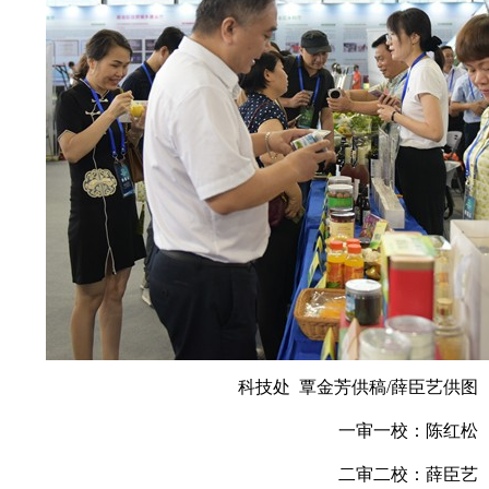
科技处 覃金芳供稿/薛臣艺供图
一审一校：陈红松
二审二校：薛臣艺