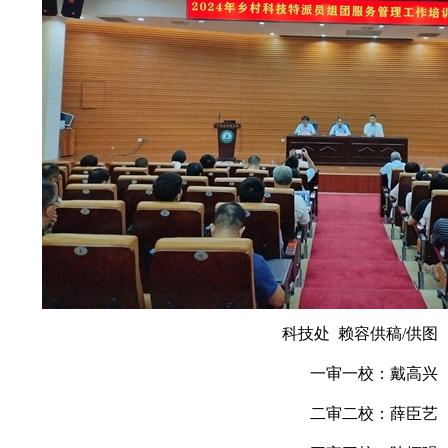
科技处 赖容供稿/供图
一审一校：戴高兴
二审二校：薛臣艺