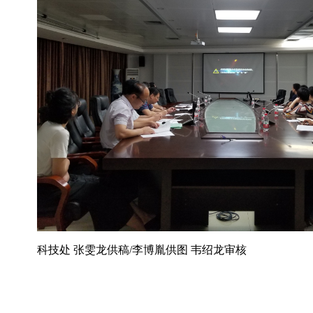
科技处 张雯龙供稿/李博胤供图 韦绍龙审核