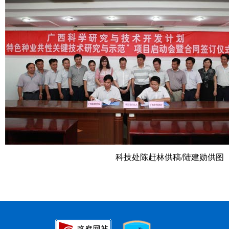
科技处陈赶林供稿
/
陆建勋供图