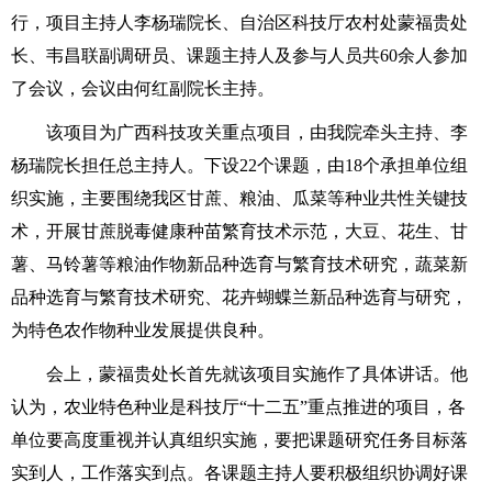
行，项目主持人李杨瑞院长、自治区科技厅农村处蒙福贵处
长、韦昌联副调研员、课题主持人及参与人员共
60
余人参加
了会议，会议由何红副院长主持。
该项目为广西科技攻关重点项目，由我院牵头主持、李
杨瑞院长担任总主持人。下设
22
个课题，由
18
个承担单位组
织实施，主要围绕我区甘蔗、粮油、瓜菜等种业共性关键技
术，开展甘蔗脱毒健康种苗繁育技术示范，大豆、花生、甘
薯、马铃薯等粮油作物新品种选育与繁育技术研究，蔬菜新
品种选育与繁育技术研究、花卉蝴蝶兰新品种选育与研究，
为特色农作物种业发展提供良种。
会上，蒙福贵处长首先就该项目实施作了具体讲话。他
认为，农业特色种业是科技厅“十二五”重点推进的项目，各
单位要高度重视并认真组织实施，要把课题研究任务目标落
实到人，工作落实到点。各课题主持人要积极组织协调好课