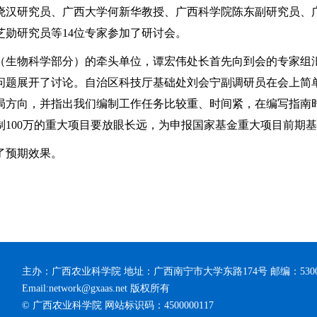
晓汉研究员、广西大学何新华教授、广西科学院陈东副研究员、
芝勋研究员等
14
位专家参加了研讨会。
（生物科学部分）的牵头单位，谭宏伟处长首先向到会的专家组
问题展开了讨论。自治区科技厅基础处刘会宁副调研员在会上简
局方向，并指出我们编制工作任务比较重、时间紧，在编写指南时
制
100
万的重大项目要放眼长远，为申报国家基金重大项目前期基
了预期效果。
主办：广西农业科学院 地址：广西南宁市大学东路174号 邮编：53
Email:network@gxaas.net 版权所有
© 广西农业科学院 网站标识码：4500000117