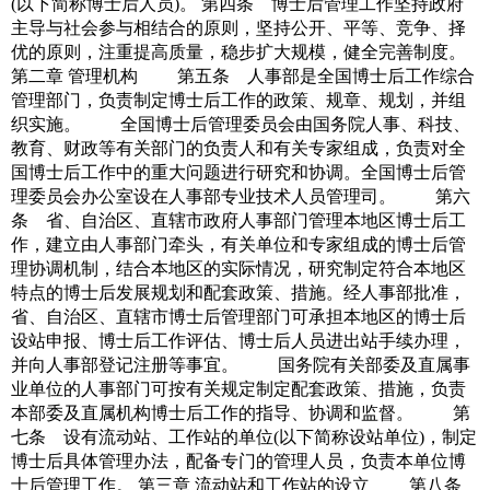
(以下简称博士后人员)。 第四条 博士后管理工作坚持政府
主导与社会参与相结合的原则，坚持公开、平等、竞争、择
优的原则，注重提高质量，稳步扩大规模，健全完善制度。
第二章 管理机构 第五条 人事部是全国博士后工作综合
管理部门，负责制定博士后工作的政策、规章、规划，并组
织实施。 全国博士后管理委员会由国务院人事、科技、
教育、财政等有关部门的负责人和有关专家组成，负责对全
国博士后工作中的重大问题进行研究和协调。全国博士后管
理委员会办公室设在人事部专业技术人员管理司。 第六
条 省、自治区、直辖市政府人事部门管理本地区博士后工
作，建立由人事部门牵头，有关单位和专家组成的博士后管
理协调机制，结合本地区的实际情况，研究制定符合本地区
特点的博士后发展规划和配套政策、措施。经人事部批准，
省、自治区、直辖市博士后管理部门可承担本地区的博士后
设站申报、博士后工作评估、博士后人员进出站手续办理，
并向人事部登记注册等事宜。 国务院有关部委及直属事
业单位的人事部门可按有关规定制定配套政策、措施，负责
本部委及直属机构博士后工作的指导、协调和监督。 第
七条 设有流动站、工作站的单位(以下简称设站单位)，制定
博士后具体管理办法，配备专门的管理人员，负责本单位博
士后管理工作。 第三章 流动站和工作站的设立 第八条