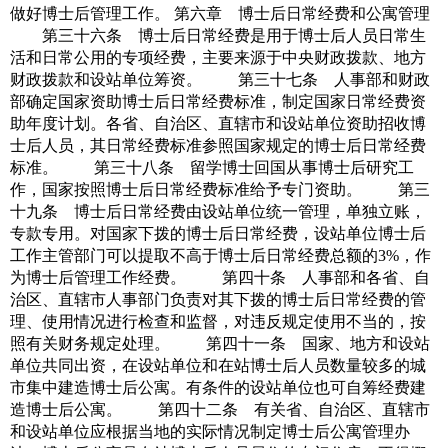
做好博士后管理工作。 第六章 博士后日常经费和公寓管理
第三十六条 博士后日常经费是用于博士后人员日常生
活和日常公用的专项经费，主要来源于中央财政拨款、地方
财政拨款和设站单位筹资。 第三十七条 人事部和财政
部确定国家资助博士后日常经费标准，制定国家日常经费资
助年度计划。各省、自治区、直辖市和设站单位资助招收博
士后人员，其日常经费标准参照国家规定的博士后日常经费
标准。 第三十八条 留学博士回国从事博士后研究工
作，国家按照博士后日常经费标准给予专门资助。 第三
十九条 博士后日常经费由设站单位统一管理，单独立账，
专款专用。对国家下拨的博士后日常经费，设站单位博士后
工作主管部门可以提取不高于博士后日常经费总额的3%，作
为博士后管理工作经费。 第四十条 人事部和各省、自
治区、直辖市人事部门负责对其下拨的博士后日常经费的管
理、使用情况进行检查和监督，对违反规定使用不当的，按
照有关财务规定处理。 第四十一条 国家、地方和设站
单位共同出资，在设站单位和在站博士后人员数量较多的城
市集中建造博士后公寓。有条件的设站单位也可自筹经费建
造博士后公寓。 第四十二条 有关省、自治区、直辖市
和设站单位应根据当地的实际情况制定博士后公寓管理办