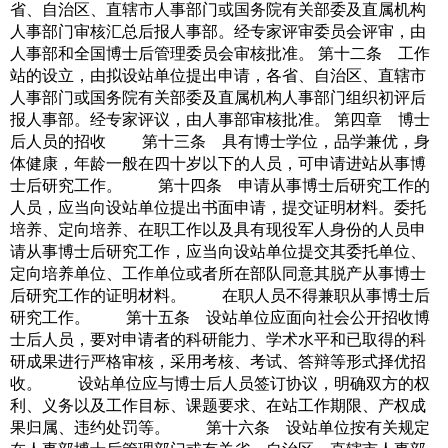
省、自治区、直辖市人事部门或国务院有关部委及直属机构
人事部门审核汇总后报人事部。经专家评审委员会评审，由
人事部和全国博士后管理委员会审核批准。 第十二条 工作
站的设立，由拟设站单位提出申请，各省、自治区、直辖市
人事部门或国务院有关部委及直属机构人事部门组织初评后
报人事部。经专家评议，由人事部审核批准。 第四章 博士
后人员的招收 第十三条 具有博士学位，品学兼优，身
体健康，年龄一般在四十岁以下的人员，可申请进站从事博
士后研究工作。 第十四条 申请从事博士后研究工作的
人员，应当向设站单位提出书面申请，提交证明材料。委托
培养、定向培养、在职工作以及具有现役军人身份的人员申
请从事博士后研究工作，应当向设站单位提交其委托单位、
定向培养单位、工作单位或者所在部队同意其脱产从事博士
后研究工作的证明材料。 在职人员不得兼职从事博士后
研究工作。 第十五条 设站单位应面向社会公开招收博
士后人员，要对申请者的科研能力、学术水平和已取得的科
研成果进行严格审核，采用考核、考试、答辩等形式择优招
收。 设站单位应与博士后人员签订协议，明确双方的权
利、义务以及工作目标、课题要求、在站工作期限、产权成
果归属、违约处罚等。 第十六条 设站单位按有关规定