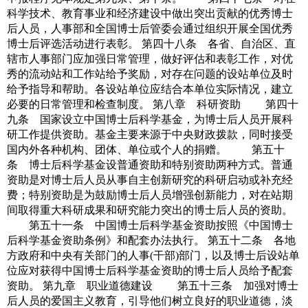
科学技术、教育事业和经济建设中做出突出贡献的优秀博士
后人员，人事部和全国博士后管委会通过组织开展全国优秀
博士后评选活动进行表彰。 第四十八条 各省、自治区、直
辖市人事部门应加强日常管理，做好评估和表彰工作，对优
秀的流动站和工作站给予奖励，对存在问题的设站单位及时
给予指导和帮助。各设站单位应结合本单位实际情况，建立
必要的日常管理和检查制度。 第八章 科研资助 第四十
九条 国家设立中国博士后科学基金，为博士后人员开展科
研工作提供资助。基金主要来源于中央财政拨款，同时接受
国内外各种机构、团体、单位或个人的捐赠。 第五十
条 博士后科学基金设普通资助和特别资助两种方式。普通
资助是对博士后人员从事自主创新研究的科研启动或补充经
费；特别资助是为鼓励博士后人员增强创新能力，对在站期
间取得重大科研成果和研究能力突出的博士后人员的资助。
第五十一条 中国博士后科学基金资助按照《中国博士
后科学基金资助条例》和配套办法执行。 第五十二条 各地
方政府和中央有关部门的人事(干部)部门，以及博士后设站单
位应对获得中国博士后科学基金资助的博士后人员给予配套
资助。 第九章 职业道德建设 第五十三条 加强对博士
后人员的爱国主义教育，引导他们树立良好的职业道德，淡