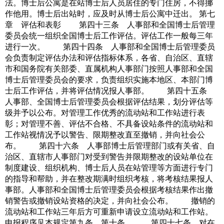
法。博士后公寓是在站博士后人员居住的专门住房，不得挪
作他用。博士后出站时，应及时从博士后公寓中迁出。 第七
章 评估和表彰 第四十三条 人事部和全国博士后管理
委员会统一组织全国博士后工作评估。评估工作一般每三年
进行一次。 第四十四条 人事部和全国博士后管理委员
会负责制定评估办法和评估指标体系，各省、自治区、直辖
市和国务院有关部委、直属机构人事部门按照人事部和全国
博士后管理委员会的要求，负责组织实施本地区、本部门博
士后工作评估，并将评估情况报人事部。 第四十五条
人事部、全国博士后管理委员会根据评估结果，划分评估等
级并予以公布。对管理工作优秀的流动站和工作站进行表
彰；对管理不善、评估不合格、不具备设站条件的流动站和
工作站视情况予以警告、限期整改直至撤销，并向社会公
布。 第四十六条 人事部博士后管理部门或有关省、自
治区、直辖市人事部门对受到警告并限期整改的设站单位在
制度建设、组织机构、博士后人员在站管理等方面进行专门
的指导和帮助，并在整改期满时组织考核，将考核结果报人
事部。人事部和全国博士后管理委员会根据考核结果作出撤
销警告或撤销设站资格的决定，并向社会公布。 撤销的
流动站和工作站三年后方可重新申请设立流动站和工作站。
申报程序见本规定第九条、第十条。 第四十七条 对在