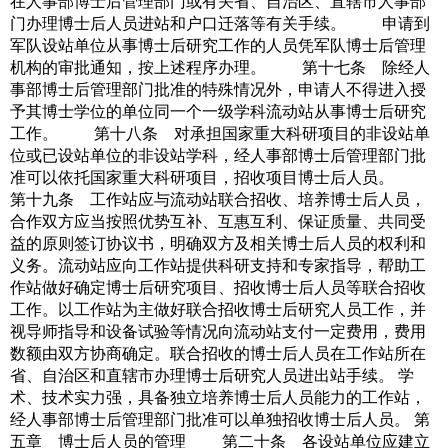
在人事部博士后管理部门或有关省、自治区、直辖市人事部
门办理博士后人员进站和户口迁落等有关手续。 申请到
军队设站单位从事博士后研究工作的人员凭军队博士后管理
机构的审批通知，按上述程序办理。 第十七条 除经人
事部博士后管理部门批准的特殊情况外，申请人不得进入授
予其博士学位的单位同一个一级学科流动站从事博士后研究
工作。 第十八条 对承担国家重大科研项目的非设站单
位或已设站单位的非设站学科，经人事部博士后管理部门批
准可以依托国家重大科研项目，招收项目博士后人员。
第十九条 工作站应与流动站联合招收、培养博士后人员，
合作双方应当按照优势互补、互惠互利、保证质量、共同受
益的原则签订协议书，明确双方及相关博士后人员的权利和
义务。流动站应向工作站提供科研支持和专家指导，帮助工
作站做好确定博士后研究项目、招收博士后人员等联合招收
工作。以工作站为主做好联合招收博士后研究人员工作，并
视导师指导和设备试验等情况向流动站支付一定费用，费用
数额由双方协商确定。联合招收的博士后人员在工作站所在
省、自治区和直辖市办理博士后研究人员进出站手续。 学
术、技术实力强，具备独立培养博士后人员能力的工作站，
经人事部博士后管理部门批准可以单独招收博士后人员。 第
五章 博士后人员的管理 第二十条 各设站单位应建立