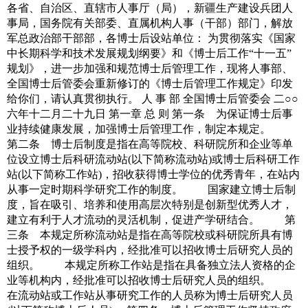
各省、自治区、直辖市人事厅（局），新疆生产建设兵团人
事局，国务院有关部委、直属机构人事（干部）部门，解放
军总政治部干部部，各博士后设站单位： 为贯彻落实《国家
中长期科学和技术发展规划纲要》和《博士后工作“十一五”
规划》，进一步加强和规范博士后管理工作，现将人事部、
全国博士后管委会重新修订的《博士后管理工作规定》印发
给你们，请认真贯彻执行。 人 事 部 全国博士后管委会 二○○
六年十二月二十九日 第一章 总 则 第一条 为保证博士后事
业持续健康发展，加强博士后管理工作，制定本规定。
第二条 博士后制度是指在高等院校、科研院所和企业等单
位设立博士后科研流动站(以下简称流动站)或博士后科研工作
站(以下简称工作站)，招收获得博士学位的优秀青年，在站内
从事一定时期科学研究工作的制度。 国家建立博士后制
度，旨在吸引、培养和使用高层次特别是创新型优秀人才，
建立有利于人才流动的灵活机制，促进产学研结合。 第
三条 本规定所称流动站是指在高等院校或科研院所具有博
士授予权的一级学科内，经批准可以招收博士后研究人员的
组织。 本规定所称工作站是指在具备独立法人资格的企
业等机构内，经批准可以招收博士后研究人员的组织。
在流动站或工作站从事研究工作的人员称为博士后研究人员