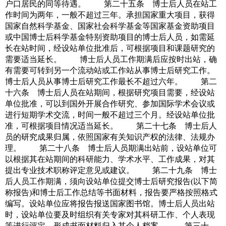
户口居民的同等待遇。 第二十五条 博士后人员在站工
作时间为两年，一般不超过三年。承担国家重大项目，获得
国家自然科学基金、国家社会科学基金等国家基金资助项目
或中国博士后科学基金特别资助项目的博士后人员，如需延
长在站时间，经设站单位批准后，可根据项目和课题研究的
需要适当延长。 博士后人员工作期满后应按时出站，确
有需要可转到另一个流动站或工作站从事博士后研究工作。
博士后人员从事博士后研究工作最长不超过六年。 第二
十六条 博士后人员在站期间，根据研究项目需要，经设站
单位批准，可以到国外开展合作研究、参加国际学术会议或
进行短期学术交流，时间一般不超过三个月。经设站单位批
准，可根据项目情况适当延长。 第二十七条 博士后人
员的研究成果归属，依照国家有关知识产权的法律、法规办
理。 第二十八条 博士后人员期满出站前，设站单位可
以根据其在站期间的科研能力、学术水平、工作成果，对其
提出专业技术职称评定意见或建议。 第二十九条 博士
后人员工作期满，须向设站单位提交博士后研究报告(以下简
称报告)和博士后工作总结等书面材料，报告要严格按照格式
编写。设站单位应将报告报送国家图书馆。博士后人员出站
时，设站单位要及时组织有关专家对其科研工作、个人表现
等进行评定，形成书面材料归入其个人档案。 第三十