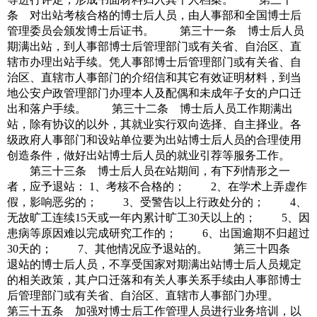
条 对出站考核合格的博士后人员，由人事部和全国博士后
管理委员会颁发博士后证书。 第三十一条 博士后人员
期满出站，到人事部博士后管理部门或有关省、自治区、直
辖市办理出站手续。凭人事部博士后管理部门或有关省、自
治区、直辖市人事部门的介绍信和其它有效证明材料，到当
地公安户政管理部门办理本人及配偶和未成年子女的户口迁
出和落户手续。 第三十二条 博士后人员工作期满出
站，除有协议的以外，其就业实行双向选择、自主择业。各
级政府人事部门和设站单位要为出站博士后人员的合理使用
创造条件，做好出站博士后人员的就业引荐等服务工作。
第三十三条 博士后人员在站期间，有下列情形之一
者，应予退站： 1、考核不合格的； 2、在学术上弄虚作
假，影响恶劣的； 3、受警告以上行政处分的； 4、
无故旷工连续15天或一年内累计旷工30天以上的； 5、因
患病等原因难以完成研究工作的； 6、出国逾期不归超过
30天的； 7、其他情况应予退站的。 第三十四条
退站的博士后人员，不享受国家对期满出站博士后人员规定
的相关政策，其户口迁落和有关人事关系手续由人事部博士
后管理部门或有关省、自治区、直辖市人事部门办理。
第三十五条 加强对博士后工作管理人员进行业务培训，以