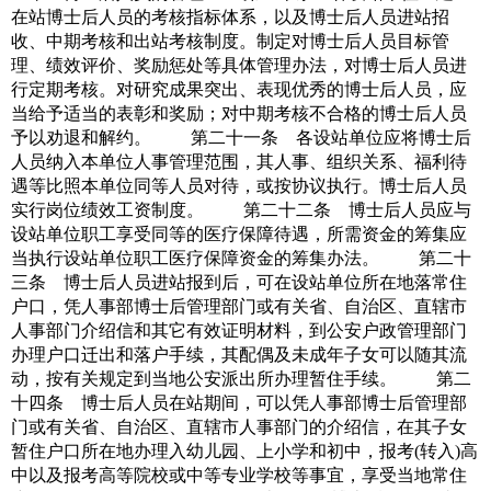
在站博士后人员的考核指标体系，以及博士后人员进站招
收、中期考核和出站考核制度。制定对博士后人员目标管
理、绩效评价、奖励惩处等具体管理办法，对博士后人员进
行定期考核。对研究成果突出、表现优秀的博士后人员，应
当给予适当的表彰和奖励；对中期考核不合格的博士后人员
予以劝退和解约。 第二十一条 各设站单位应将博士后
人员纳入本单位人事管理范围，其人事、组织关系、福利待
遇等比照本单位同等人员对待，或按协议执行。博士后人员
实行岗位绩效工资制度。 第二十二条 博士后人员应与
设站单位职工享受同等的医疗保障待遇，所需资金的筹集应
当执行设站单位职工医疗保障资金的筹集办法。 第二十
三条 博士后人员进站报到后，可在设站单位所在地落常住
户口，凭人事部博士后管理部门或有关省、自治区、直辖市
人事部门介绍信和其它有效证明材料，到公安户政管理部门
办理户口迁出和落户手续，其配偶及未成年子女可以随其流
动，按有关规定到当地公安派出所办理暂住手续。 第二
十四条 博士后人员在站期间，可以凭人事部博士后管理部
门或有关省、自治区、直辖市人事部门的介绍信，在其子女
暂住户口所在地办理入幼儿园、上小学和初中，报考(转入)高
中以及报考高等院校或中等专业学校等事宜，享受当地常住