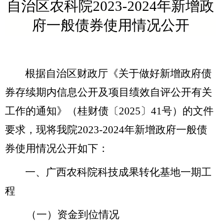
自治区农科院
20
23-2024
年
新增政
府一般
债券使用情况公开
根据自治区财政厅《关于做好新增政府债
券存续期内信息公开
及项目绩效自评公开
有关
工作的通知》（桂财债〔
202
5
〕
41
号）的
文件
要求，现将
我院
20
23-2024
年
新增政府一般
债
券使用情况公开如下：
一、
广西农科院
科技成果转化基地一期工
程
（一）
资金到位情况