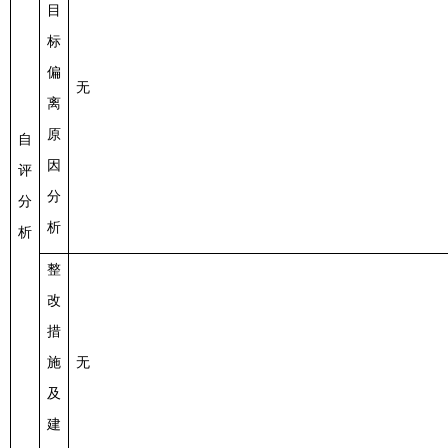
目
标
偏
无
离
原
自
因
评
分
分
析
析
整
改
措
施
无
及
建