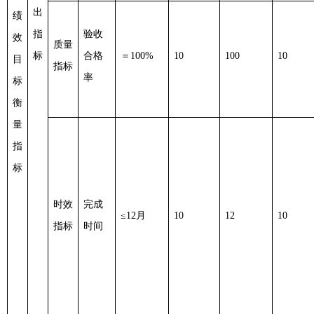
出
绩
指
验收
效
质量
标
合格
＝
100%
10
100
10
目
指标
率
标
衡
量
指
标
时效
完成
≤12月
10
12
10
指标
时间