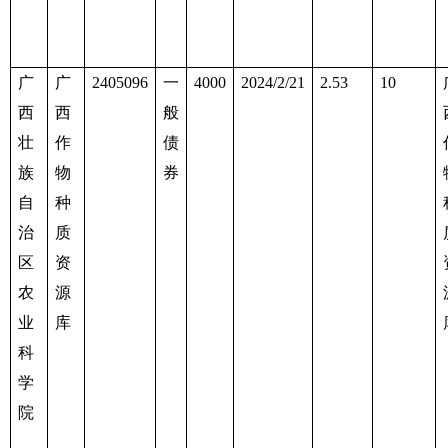
广
广
2405096
一
4000
202
4
/
2
/
21
2.53
10
西
西
般
壮
作
债
族
物
券
自
种
治
质
区
资
农
源
业
库
科
学
院