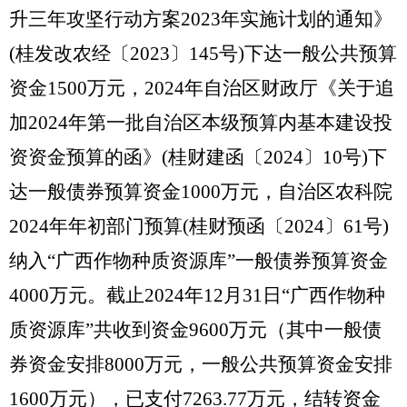
升三年攻坚行动方案
2023年实施计划的通知》
(桂发改农经
〔
202
3
〕
145号)下达一般公共预算
资金1500万元，
2024年
自治区财政厅《关于追
加
2024年第一批自治区本级预算内基本建设投
资资金预算的函》(桂财建函
〔
202
4
〕
10号)下
达一般债券预算资金1000万元，自治区农科院
2024年年初部门预算(桂财预函
〔
202
4
〕
61号)
纳入
“
广西作物种质资源库
”
一般债券预算资金
4000万元。截止
2024年12月31日“
广西作物种
质资源库
”
共收到资金
9600万元
（
其中
一般债
券资金安排
8000
万元，一般公共预算资金安排
1600
万元
）
，已支付
7263.77万元，结转资金