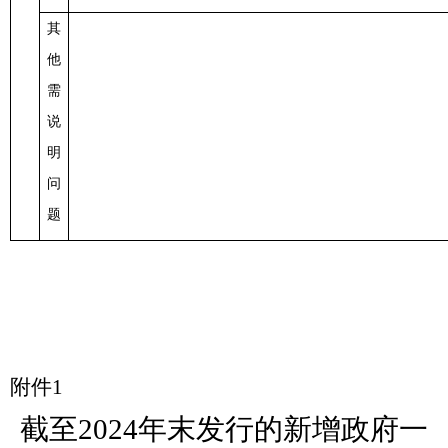
其
他
需
说
明
问
题
附件
1
截至
202
4
年末发行的新增政府一