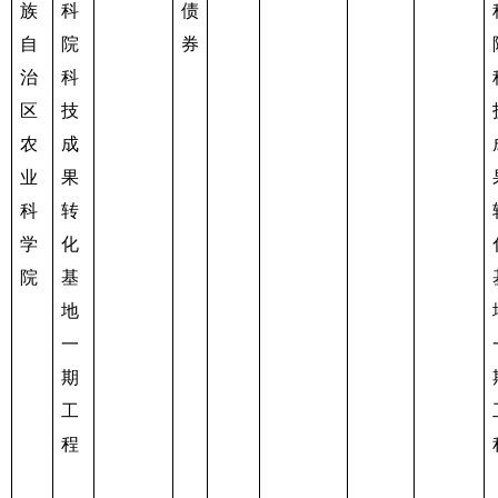
族
科
债
自
院
券
治
科
区
技
农
成
业
果
科
转
学
化
院
基
地
一
期
工
程