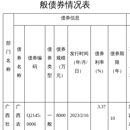
般债券情况
表
债券信息
部
债
债
债券
门
发行时间
债券
债券期
券
债券编
券
规模
名
（年
/月/
利率
限
名
码
类
（万
称
日）
（
%）
（年）
称
型
元）
广
广
3.37
西
西
Q2145-
一
8000
202
3
/
2
/
16
10
壮
农
0006
般