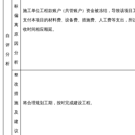
标
施工单位工程款账户（共管账户）资金被冻结，导致该项目
偏
支付本项目的材料费、设备费、措施费、人工费等支出，所
离
收时间相应顺延。
原
自
因
评
分
分
析
析
整
改
措
施
将合理规划工期，按时完成建设工程。
及
建
议