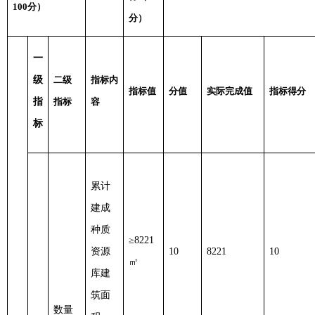
100分）
分）
一
级
二级
指标内
指标值
分值
实际完成值
指标得分
指
指标
容
标
累计
建成
种质
≥8221
资源
10
8221
10
㎡
库建
筑面
数量