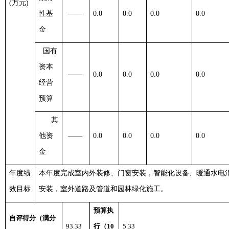
(万元)
性基
——
0.0
0.0
0.0
0.0
金
国有
资本
——
0.0
0.0
0.0
0.0
经营
预算
其
他资
——
0.0
0.0
0.0
0.0
金
年度绩
本年度完成室内外装修、门窗安装，智能化设备、暖通水电
效目标
安装，室外道路及管道和园林绿化施工。
预算执
自评得分（满分
93.33
行（
10
5.33