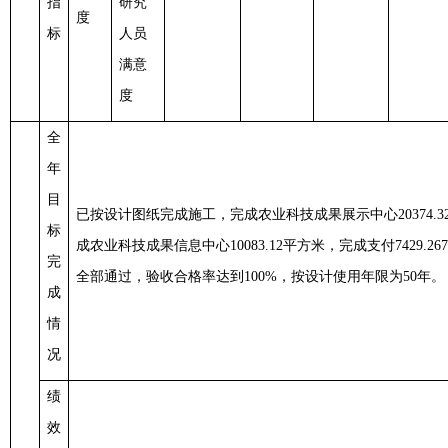
指
研究
度
标
人员
满意
度
全
年
目
已按设计图纸完成施工，完成农业科技成果展示中心
2037
标
成农业科技成果信息中心10083.12平方米，完成支付7429.2
完
全部通过，验收合格率达到100%，按设计使用年限为50年。
成
情
况
绩
效