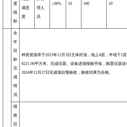
度
≥90%
10
100
10
满意
理人
指
度
员
标
全
年
目
种质资源库于
2023年12月3日主体封顶，地上4层，半地下1
标
8221.00平方米。完成仪器、设备进场报验手续，购置仪器设
完
2024年12月27日完成项目预验收，验收结果为合格。
成
情
况
绩
效
目