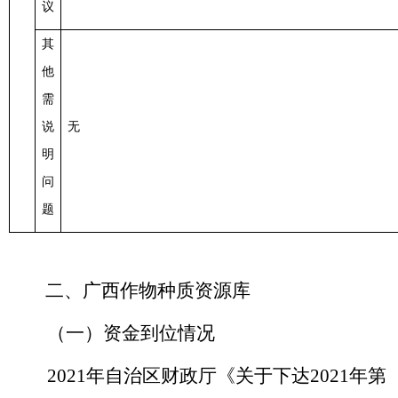
议
其
他
需
说
无
明
问
题
二、
广西作物种质资源库
（
一
）
资金到位情况
2021年
自治区财政厅《关于下达
2021年第