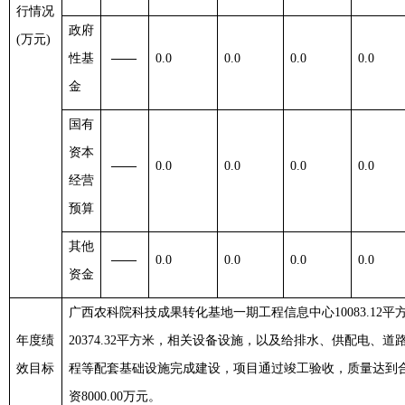
行情况
政府
(万元)
性基
——
0.0
0.0
0.0
0.0
金
国有
资本
——
0.0
0.0
0.0
0.0
经营
预算
其他
——
0.0
0.0
0.0
0.0
资金
广西农科院科技成果转化基地一期工程信息中心
10083.1
年度绩
20374.32平方米，相关设备设施，以及给排水、供配电、
效目标
程等配套基础设施完成建设，项目通过竣工验收，质量达到
资8000.00万元。