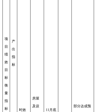
项
产
目
出
绩
指
效
标
目
标
衡
量
房屋
指
及设
部分达成预
标
时效
11月底