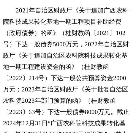
2021年自治区财政厅《关于
追加广西农科
院科技成果转化基地一期工程项目补助经费
（政府债券）的函
》（桂财
教函
〔
202
1
〕
102
号）下达一般债券
5000
万元
，
2022年
自治区财
政厅
《
关于
追加自治区农科院
科技成果转化基
地一期工程建设资金的函
》
（桂财
教函
〔
202
2
〕
214
号）下达一般
公共预算资金
2000
万元
；
2023年自治区财政厅
《
关于
批复自治区
农科院
2023年部门预算的函
》
（桂财
教函
〔
202
3
〕
63
号）
下达一般债券
8000万元
。
截止
2024年12月31日
“
广西农科院科技成果转化基