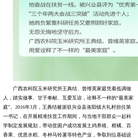
广西农科院玉米研究所王典结、曾维英家庭凭着低调做
人，踏实做事、甘于奉献、互爱互谅，诠释不一样的“最美家
庭”。2016年3月，王典结被派驻兴业县洛阳镇大礼村担任第
一书记，在开展精准扶贫工作期间，与当地干部群众一起科
学制定发展规划，带动贫困户成功发展土鸡养殖、柑橘、百
香果、优质水稻、冬种马铃薯等特色产业，争取到位基础设