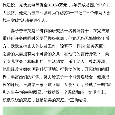
施建设、光伏发电等资金319.54万元，2年完成贫困户57户253
人脱贫。他先后被兴业县评为“优秀第一书记”“三个年两大会
战三突破”活动先进个人。
妻子曾维英是经济作物研究所一名科研骨干，在完成繁
重科研任务的同时又要照顾好家庭，但她无怨无悔地坚守后
方，默默支持丈夫的扶贫工作，诠释不一样的“最美家庭”。
恩爱的夫妻拥有两个可爱的女儿，在他们的言传身教下，两
个女儿学会了和睦相处、生活独立、乐于助人、尊老爱幼。
他们经常带姐妹俩到科研基地进行劳动体验，开拓她们的眼
界，丰富她们的知识，努力给孩子一个能劳逸结合、健康成
长的环境。王典结一家互敬互谅，互爱互让，绘就了一幅“家
和万事兴”的幸福图景。“我觉得一个温馨和睦、文明向上、
积极乐观的家庭，就是最美的家庭。”王典结说。