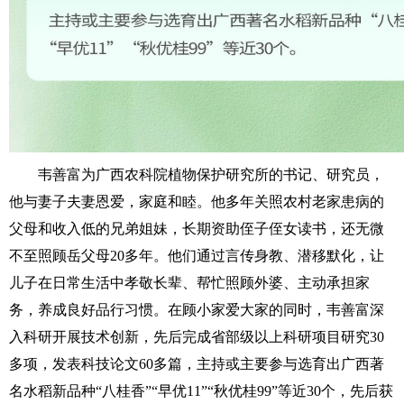
韦善富为广西农科院植物保护研究所的书记、研究员，
他与妻子夫妻恩爱，家庭和睦。他多年关照农村老家患病的
父母和收入低的兄弟姐妹，长期资助侄子侄女读书，还无微
不至照顾岳父母20多年。他们通过言传身教、潜移默化，让
儿子在日常生活中孝敬长辈、帮忙照顾外婆、主动承担家
务，养成良好品行习惯。在顾小家爱大家的同时，韦善富深
入科研开展技术创新，先后完成省部级以上科研项目研究30
多项，发表科技论文60多篇，主持或主要参与选育出广西著
名水稻新品种“八桂香”“早优11”“秋优桂99”等近30个，先后获