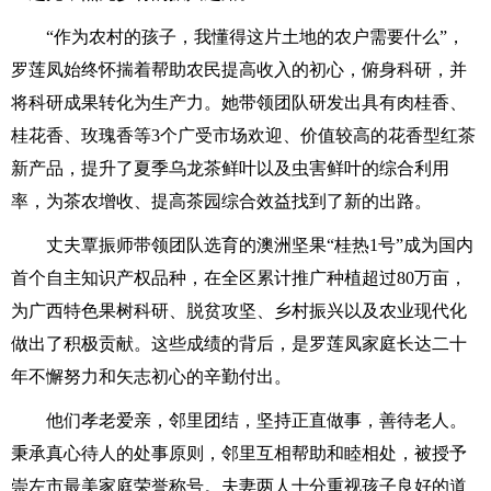
“作为农村的孩子，我懂得这片土地的农户需要什么”，
罗莲凤始终怀揣着帮助农民提高收入的初心，俯身科研，并
将科研成果转化为生产力。她带领团队研发出具有肉桂香、
桂花香、玫瑰香等3个广受市场欢迎、价值较高的花香型红茶
新产品，提升了夏季乌龙茶鲜叶以及虫害鲜叶的综合利用
率，为茶农增收、提高茶园综合效益找到了新的出路。
丈夫覃振师带领团队选育的澳洲坚果“桂热1号”成为国内
首个自主知识产权品种，在全区累计推广种植超过80万亩，
为广西特色果树科研、脱贫攻坚、乡村振兴以及农业现代化
做出了积极贡献。这些成绩的背后，是罗莲凤家庭长达二十
年不懈努力和矢志初心的辛勤付出。
他们孝老爱亲，邻里团结，坚持正直做事，善待老人。
秉承真心待人的处事原则，邻里互相帮助和睦相处，被授予
崇左市最美家庭荣誉称号。夫妻两人十分重视孩子良好的道