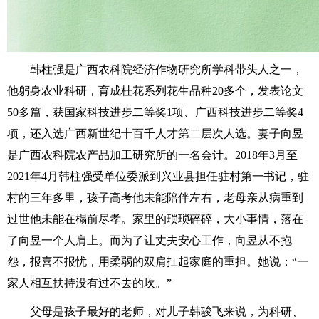
韩柱强是广西农科院经济作物研究所学科带头人之一，
他躬身农业科研，育成桂花系列花生品种20多个，发表论文
50多篇，获国家科技进步二等奖1项、广西科技进步二等奖4
项，还入选广西新世纪十百千人才第二层次人选。妻子向昱
是广西农科院农产品加工研究所的一名会计。2018年3月至
2021年4月韩柱强受单位委派到兴业县担任驻村第一书记，驻
村的三年多里，孩子高考他未能陪伴左右，老母亲从病重到
过世他未能在榻前尽孝。家里的琐琐碎碎，大小事情，落在
了向昱一个人肩上。而为了让丈夫安心工作，向昱从不抱
怨，报喜不报忧，用柔弱的双肩扛起家庭的重担。她说：“一
家人相互扶持没有过不去的坎。”
父母是孩子最好的老师，对儿子韩骏飞来说，为科研、