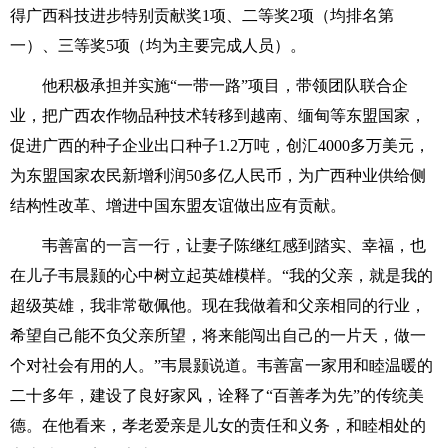
得广西科技进步特别贡献奖1项、二等奖2项（均排名第
一）、三等奖5项（均为主要完成人员）。
他积极承担并实施“一带一路”项目，带领团队联合企
业，把广西农作物品种技术转移到越南、缅甸等东盟国家，
促进广西的种子企业出口种子1.2万吨，创汇4000多万美元，
为东盟国家农民新增利润50多亿人民币，为广西种业供给侧
结构性改革、增进中国东盟友谊做出应有贡献。
韦善富的一言一行，让妻子陈继红感到踏实、幸福，也
在儿子韦晨颢的心中树立起英雄模样。“我的父亲，就是我的
超级英雄，我非常敬佩他。现在我做着和父亲相同的行业，
希望自己能不负父亲所望，将来能闯出自己的一片天，做一
个对社会有用的人。”韦晨颢说道。韦善富一家用和睦温暖的
二十多年，建设了良好家风，诠释了“百善孝为先”的传统美
德。在他看来，孝老爱亲是儿女的责任和义务，和睦相处的