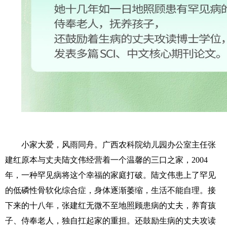
小家大爱，风雨同舟。广西农科院幼儿园办公室主任张
建红原本与丈夫陆文伟经营着一个温馨的三口之家，2004
年，一种罕见病将这个幸福的家庭打破。陆文伟患上了罕见
的低磷性骨软化综合症，身体逐渐萎缩，生活不能自理。接
下来的十八年，张建红无微不至地照顾患病的丈夫，养育孩
子、侍奉老人，独自扛起家的重担。还鼓励生病的丈夫攻读