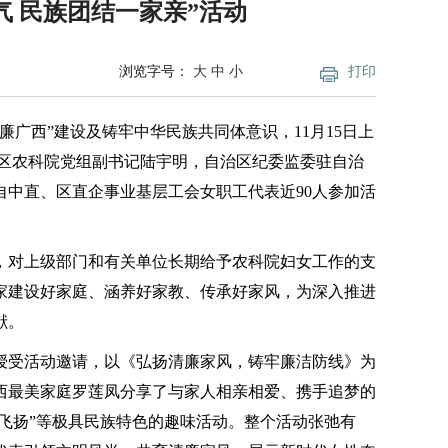
气 民族团结一家亲”活动
浏览字号：
大
中
小
打印
广西”建设及铸牢中华民族共同体意识，11月15日上
治区农科院党组副书记陆宇明，自治区纪委监委驻自治
自中直
、
区直
企事业基层工会女职工代表近90人参加活
，对上级部门和有关单位长期给予农科院妇女工作的支
家建设好家庭、涵养好家教、传承好家风，为深入推进
献。
授受活动邀请，以《弘扬清廉家风，铸牢廉洁防线》为
西最美家庭罗莲凤分享了与家人相亲相爱、携手追梦的
竿舞飞扬”等极具民族特色的趣味活动。整个活动张弛有