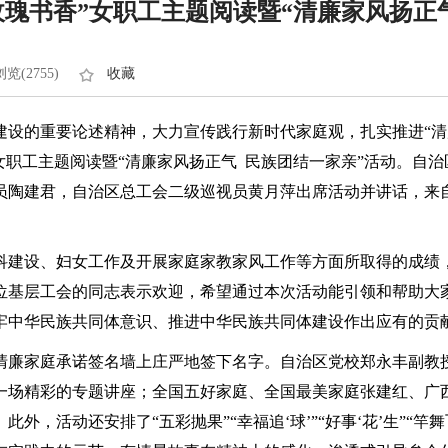
瑰书香”女职工主题阅读暨“清廉家风扬正
浏览(2755)
收藏
设的重要论述精神，大力宣传践行新时代家庭观，扎实推进“清廉
女职工主题阅读暨“清廉家风扬正气 民族团结一家亲”活动。自
员陶建君，自治区总工会二级巡视员黄月萍出席活动并讲话，来
科建设、妇女工作及开展家庭家教家风工作等方面所取得的成绩
位基层工会的同志表示欢迎，希望通过本次活动能引领和帮助大
牢中华民族共同体意识、推进中华民族共同体建设作出应有的贡
清廉家庭承诺签名墙上庄严地签下名字。自治区党校郑永丰副教
一场精彩的专题讲座；全国五好家庭、全国最美家庭张建红、广
外，活动还安排了“五彩抛果”“幸福追‘球’”“好事‘花’生”“