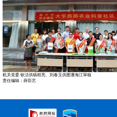
机关党委 钦洁供稿程亮、刘春玉供图潘海江审核
责任编辑：薛臣艺