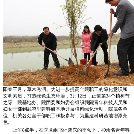
阳春三月，草木秀润。为进一步提高全院职工的绿化意识和
文明素质，打造绿色生态环境，
3
月
12
日
，正值第
34
个植树节
之际，院基地办、院团委和妇委会组织我院青年科技人员和
妇女干部到武鸣里建科研基地开展植树绿化活动，院属各单
位、机关各处室干部职工积极参与，为里建科研基地增添亮
色。
上午
8
点半，在院党组书记曾东的率领下，
40
余名青年科