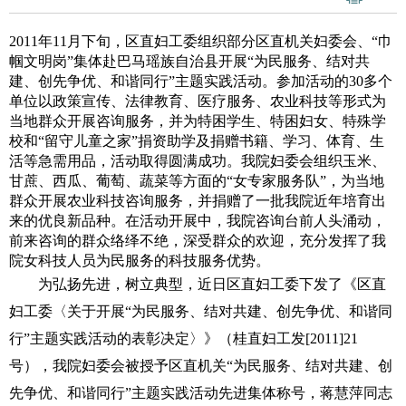
2011
年
11
月下旬，区直妇工委组织部分区直机关妇委会、“巾
帼文明岗”集体赴巴马瑶族自治县开展“为民服务、结对共
建、创先争优、和谐同行”主题实践活动。参加活动的
30
多个
单位以政策宣传、法律教育、医疗服务、农业科技等形式为
当地群众开展咨询服务，并为特困学生、特困妇女、特殊学
校和“留守儿童之家”捐资助学及捐赠书籍、学习、体育、生
活等急需用品，活动取得圆满成功。我院妇委会组织玉米、
甘蔗、西瓜、葡萄、蔬菜等方面的“女专家服务队”，为当地
群众开展农业科技咨询服务，并捐赠了一批我院近年培育出
来的优良新品种。在活动开展中，我院咨询台前人头涌动，
前来咨询的群众络绎不绝，深受群众的欢迎，充分发挥了我
院女科技人员为民服务的科技服务优势。
为弘扬先进，树立典型，近日区直妇工委下发了《区直
妇工委〈关于开展“为民服务、结对共建、创先争优、和谐同
行”主题实践活动的表彰决定〉》（桂直妇工发
[2011]21
号），我院妇委会被授予区直机关“为民服务、结对共建、创
先争优、和谐同行”主题实践活动先进集体称号，蒋慧萍同志