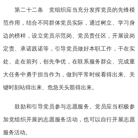
第二十二条 党组织应当充分发挥党员的先锋模
范作用，结合不同群体党员实际，通过树立、学习身
边的榜样，设立党员示范岗、党员责任区，开展设岗
定责、承诺践诺等，引导党员做好本职工作，干在实
处、走在前列，创先争优，在联系服务群众、完成重
大任务中勇于担当作为，做到平常时候看得出来、关
键时刻站得出来、危急关头豁得出来。
鼓励和引导党员参与志愿服务。党员应当积极参
加党组织开展的志愿服务活动，也可以自行开展志愿
服务活动。