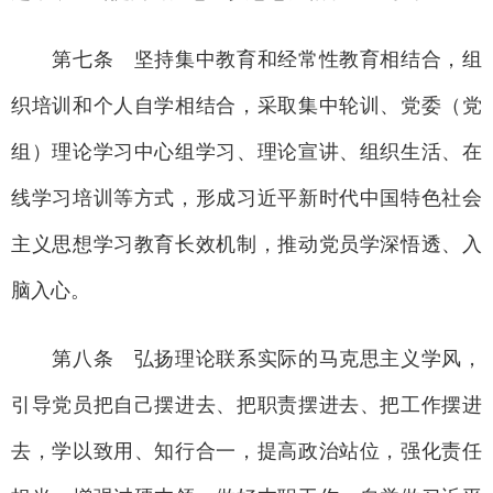
第七条 坚持集中教育和经常性教育相结合，组
织培训和个人自学相结合，采取集中轮训、党委（党
组）理论学习中心组学习、理论宣讲、组织生活、在
线学习培训等方式，形成习近平新时代中国特色社会
主义思想学习教育长效机制，推动党员学深悟透、入
脑入心。
第八条 弘扬理论联系实际的马克思主义学风，
引导党员把自己摆进去、把职责摆进去、把工作摆进
去，学以致用、知行合一，提高政治站位，强化责任