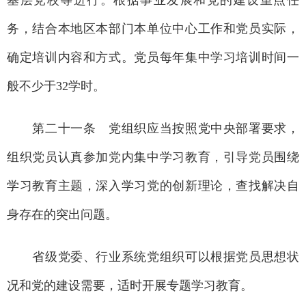
基层党校等进行。根据事业发展和党的建设重点任
务，结合本地区本部门本单位中心工作和党员实际，
确定培训内容和方式。党员每年集中学习培训时间一
般不少于32学时。
第二十一条 党组织应当按照党中央部署要求，
组织党员认真参加党内集中学习教育，引导党员围绕
学习教育主题，深入学习党的创新理论，查找解决自
身存在的突出问题。
省级党委、行业系统党组织可以根据党员思想状
况和党的建设需要，适时开展专题学习教育。