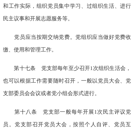
和工作实际，组织党员集中学习、过组织生活、进行
民主议事和开展志愿服务等。
党员应当按期交纳党费。党组织应当做好党费收
缴、使用和管理工作。
第十七条 党支部每年至少召开1次组织生活会，
也可以根据工作需要随时召开，一般以党员大会、党
支部委员会会议或者党小组会形式进行。
第十八条 党支部一般每年开展1次民主评议党
员。党支部召开党员大会，按照个人自评、党员互