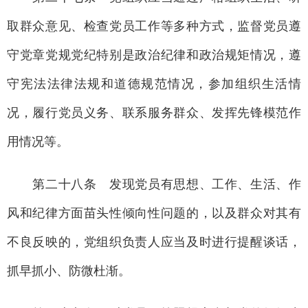
取群众意见、检查党员工作等多种方式，监督党员遵
守党章党规党纪特别是政治纪律和政治规矩情况，遵
守宪法法律法规和道德规范情况，参加组织生活情
况，履行党员义务、联系服务群众、发挥先锋模范作
用情况等。
第二十八条 发现党员有思想、工作、生活、作
风和纪律方面苗头性倾向性问题的，以及群众对其有
不良反映的，党组织负责人应当及时进行提醒谈话，
抓早抓小、防微杜渐。