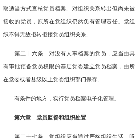
取适当方式查核党员档案。对组织关系转出但尚未被
接收的党员，原所在党组织仍然负有管理责任。党组
织不得无故拒转拒接党员组织关系。
第二十六条 对没有人事档案的党员，应当由具
有审批预备党员权限的基层党委建立党员档案，由所
在党委或者县级以上党委组织部门保存。
有条件的地方，实行党员档案电子化管理。
第六章 党员监督和组织处置
第二十七条 党组织应当通过严格组织生活、听