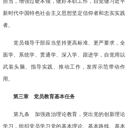
担当，增强过硬本领，做好本职工作，自觉做习近平
新时代中国特色社会主义思想坚定信仰者和忠实实践
者。
党员领导干部应当坚持更高标准、更严要求，全
面学、系统学、贯通学、深入学、跟进学，自觉用以
武装头脑、指导实践、推动工作，发挥示范带动作
用。
第三章 党员教育基本任务
第九条 加强政治理论教育，突出党的创新理论
学习，组织党员学习党的基本理论、基本路线、基本