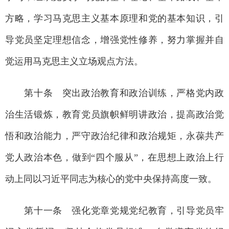
方略，学习马克思主义基本原理和党的基本知识，引
导党员坚定理想信念，增强党性修养，努力掌握并自
觉运用马克思主义立场观点方法。
第十条 突出政治教育和政治训练，严格党内政
治生活锻炼，教育党员旗帜鲜明讲政治，提高政治觉
悟和政治能力，严守政治纪律和政治规矩，永葆共产
党人政治本色，做到“四个服从”，在思想上政治上行
动上同以习近平同志为核心的党中央保持高度一致。
第十一条 强化党章党规党纪教育，引导党员牢