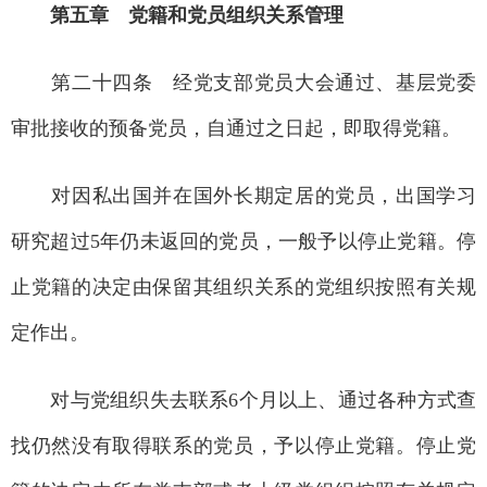
第五章 党籍和党员组织关系管理
第二十四条 经党支部党员大会通过、基层党委
审批接收的预备党员，自通过之日起，即取得党籍。
对因私出国并在国外长期定居的党员，出国学习
研究超过5年仍未返回的党员，一般予以停止党籍。停
止党籍的决定由保留其组织关系的党组织按照有关规
定作出。
对与党组织失去联系6个月以上、通过各种方式查
找仍然没有取得联系的党员，予以停止党籍。停止党