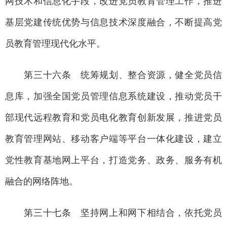
网技术和信息化手段，改进党员教育管理工作，推进
基层党建传统优势与信息技术深度融合，不断提高党
员教育管理现代化水平。
第三十六条 统筹规划、整合资源，健全党员信
息库，加强全国党员管理信息系统建设，推动党员干
部现代远程教育和党员电化教育创新发展，推进党员
教育管理网站、移动客户端等平台一体化建设，建立
党性教育基地网上平台，打造党务、政务、服务有机
融合的网络阵地。
第三十七条 坚持网上和网下相结合，依托党员