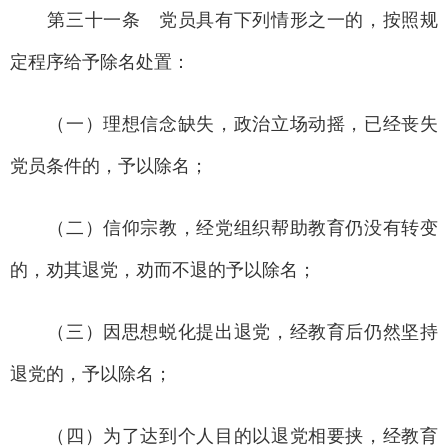
第三十一条 党员具有下列情形之一的，按照规
定程序给予除名处置：
（一）理想信念缺失，政治立场动摇，已经丧失
党员条件的，予以除名；
（二）信仰宗教，经党组织帮助教育仍没有转变
的，劝其退党，劝而不退的予以除名；
（三）因思想蜕化提出退党，经教育后仍然坚持
退党的，予以除名；
（四）为了达到个人目的以退党相要挟，经教育