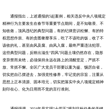
通报指出，上述通报的5起案例，相关违反中央八项规定
精神行为主要发生在春节等重要节点期间，是不知敬畏、不
知收敛，顶风违纪的典型问题，有的纪律意识松懈、有的特
权思想作祟、有的贪图奢靡享乐，吃了不该吃的饭，收了不
该收的礼，甚至由风及腐、由风入腐，最终严重违法犯罪。
这些典型问题，反映出滋生“四风”问题土壤仍然存在，隐形
变异禁而未绝，必须保持永远在路上的清醒坚定，严抓不
放、常抓不懈。全区广大党员干部要以案为鉴、惕厉自省，
切实把自己摆进去，加强党性修养，牢记党的宗旨，注重从
思想上正本清源、固本培元，切实把落实中央八项规定精神
刻印在心、化为日用而不觉的言行准则。
通报强调，2024年是实现“十四五”规划目标任务的关键