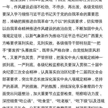
一年，作风建设必须不松劲、不停步、再出发。各级党组织
要深入学习领悟习近平总书记关于党的自我革命的重要思
想，准确把握推进自我革命“九个以”的实践要求，切实增强
以自我革命精神推进作风建设的政治自觉，不断加固中央八
项规定堤坝，以新气象新作为推动习近平总书记对广西重大
方略要求落到实处、见到实效。各级领导干部特别是“一把
手”要发挥“头雁效应”，既带头严格自律，自觉抵制歪风邪
气，又要严负其责、严管所辖，把落实中央八项规定精神一
抓到底、一严到底。各级纪检监察机关要深入贯彻二十届中
央纪委三次全会精神，认真落实自治区纪委十二届四次全会
部署要求，突出常态长效深化落实中央八项规定精神，坚持
严的基调、严的措施、严的氛围，持续深化享乐奢靡四个方
面突出问题整治，加大重要节点监督检查、明察暗访力度，
深挖细查“吃公函”、“吃食堂”、“吃老板”、“吃下级”以及违规