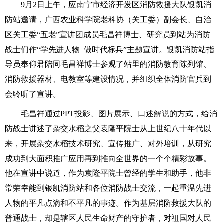
9月2日上午，应南宁市经济开发区消防救援大队银凯消
防站邀请，广西农业科学院老科协（关工委）副会长、自治
区关工委“五老”宣讲团成员毛昌祥博士、研究员到站为消防
战士们作“学先进人物 做时代标兵”主题宣讲。银凯消防站指
导员奉仰君陪同毛昌祥博士参观了站里的消防教育陈列馆、
消防救援器材、电教室等建设情况，并组织全体消防官兵到
会聆听了宣讲。
毛昌祥通过PPT投影、图片展示、口述解说的方式，给消
防战士讲述了杂交水稻之父袁隆平院士从上世纪八十年代以
来，开展杂交水稻技术研究、宣传推广、对外培训，从研究
成功到大面积推广应用再到推向全世界的一个个精彩故事。
他在宣讲中说道，作为袁隆平院士曾经的学生和助手，他非
常荣幸能到银凯消防站和各位消防战士交流，一起重温先进
人物的平凡点滴和不平凡的事迹。作为基层消防救援大队的
普通战士，却是辖区人民生命财产的守护者，对祖国对人民