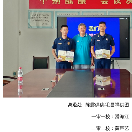
离退处 陈露供稿/毛昌祥供图
一审一校：潘海江
二审二校：薛臣艺