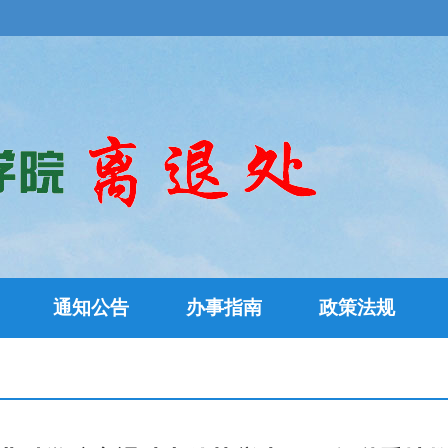
通知公告
办事指南
政策法规