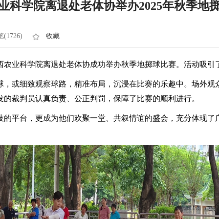
业科学院离退处老体协举办2025年秋季地
(1726)
收藏
，广西农业科学院离退处老体协成功举办秋季地掷球比赛。活动吸引
球，或细致观察球路，精准布局，沉浸在比赛的乐趣中。场外观
发的裁判员认真负责、公正判罚，保障了比赛的顺利进行。
技的平台，更成为他们欢聚一堂、共叙情谊的盛会，充分体现了