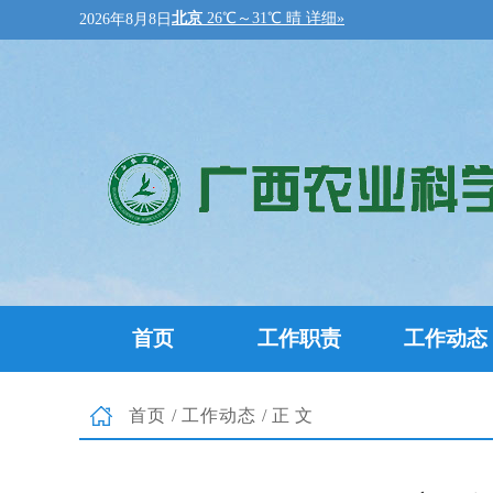
2026年8月8日
首页
工作职责
工作动态
首页
/
工作动态
/正文