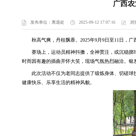
广西农
发布单位：离退处
2025-09-12 17:07:16
浏览
秋高气爽，丹桂飘香。2025年9月9日至11日
赛场上，运动员精神抖擞，全神贯注，或沉稳掷
时而因有趣的插曲开怀大笑，现场气氛热烈融洽。银
此次活动不仅为老同志提供了锻炼身体、切磋球
健康快乐、乐享生活的精神风貌。