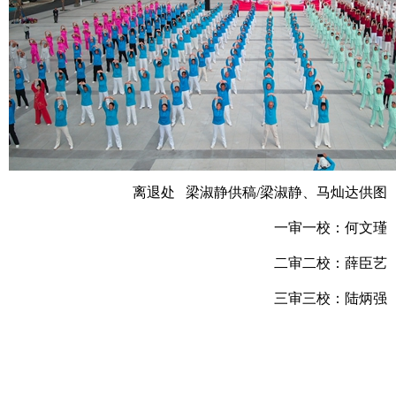
离退处 梁淑静供稿/梁淑静、马灿达供图
一审一校：何文瑾
二审二校：薛臣艺
三审三校：陆炳强