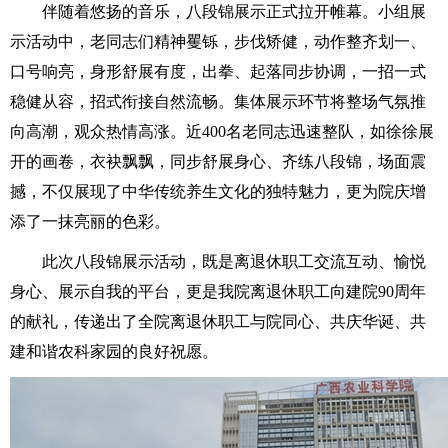
伴随着悠扬的音乐，八段锦展示正式拉开帷幕。小组展
示活动中，老同志们精神矍铄，步伐矫健，动作整齐划一、
口号响亮，身形舒展有度，出拳、起落同步协调，一招一式
稳健从容，招式衔接自然流畅。集体展示环节将整场气氛推
向高潮，观众热情高涨。近400名老同志迅速整队，如徐徐展
开的画卷，衣袂飘飘，同步舒展身心、齐练八段锦，场面震
撼，不仅展现了中华传统养生文化的独特魅力，更为院庆增
添了一抹亮丽的色彩。
此次八段锦展示活动，既是离退休职工交流互动、愉悦
身心、展示自我的平台，更是我院离退休职工向建院90周年
的献礼，传递出了全院离退休职工与院同心、共庆华诞、共
建和谐农科家园的良好祝愿。