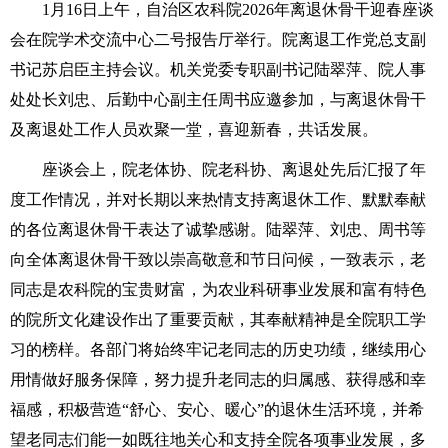
1月16日上午，自治区农科院2026年离退休骨干迎春座谈
会在院学术交流中心二号报告厅举行。院离退工作党总支副
书记苏启臣主持会议。机关党委专职副书记陆翠萍、院人事
处处长刘忠、后勤中心副主任周书应邀参加，与离退休骨干
及离退处工作人员欢聚一堂，喜迎新春，共话发展。
座谈会上，院老体协、院老科协、离退处先后汇报了年
度工作情况，并对长期以来热情支持离退休工作、默默奉献
的各位离退休骨干表达了诚挚感谢。
陆翠萍、刘忠、周书等
向全体离退休骨干致以崇高敬意和节日问候，一致表示，老
同志是农科院的宝贵财富，为农业科研事业发展和富有特色
的院所文化建设作出了重要贡献，其奉献精神是全院职工学
习的榜样。各部门将始终牢记老同志的历史功绩，继续用心
用情做好服务保障，努力提升老同志的归属感、获得感和幸
福感，积极营造“舒心、安心、暖心”的退休生活环境，并希
望老同志们能一如既往地关心和支持全院各项事业发展，多