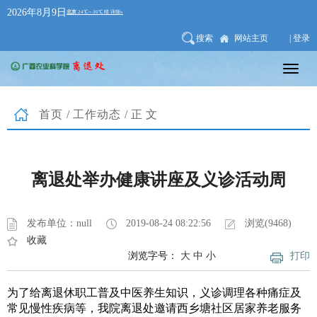
2026年8月9日
搜索
网站主页
| 登录
首页
/
工作动态
/正文
离退处举办健康讲座及义诊活动周
发布单位：null
2019-08-24 08:22:56
浏览(9468)
收藏
浏览字号：
大
中
小
打印
为了给离退休职工普及中医养生知识，义诊调理各种痛症及
常见慢性疾病等，我院离退处邀请西乡塘社区居家养老服务