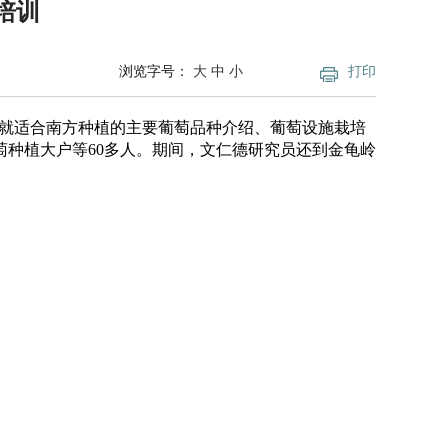
培训
浏览字号：
大
中
小
打印
别就适合南方种植的主要葡萄品种介绍、葡萄设施栽培
种植大户等60多人。期间，文仁德研究员还到金龟岭