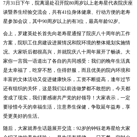
7月31日下午，院离退处召开院80周岁以上老寿星代表院庆座
谈暨养生经验交流会，共有41位身体健康、行动方便的老寿
星参加会议，其中90周岁以上的有3位，最高年龄92岁。
会上，罗建英处长首先向老寿星通报了院庆八十周年的工作
方案，院职工住房建设进展情况和院环境的整体规划实施情
况。大家听后都很高兴，并就院庆八十周年展开了畅谈。大
家你一言我一语道出了各自的共同感受：我们的晚年生活真
是太幸福了，吃穿不愁，住得舒服，而且优美的院内环境和
丰富的文体活动又促进健康快乐，工资不断提高，逢年过节
还有组织的关怀，这是我们以前连做梦都不敢想的，今天都
变成了现实，我们要感谢共产党的好领导！大家表示，一定
要珍惜今天的幸福生活，注意养生保健，争取延年益寿，享
受更美好的生活。
随后，大家就养生话题展开交流：92岁的钟钰老寿星给大家