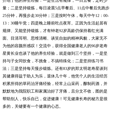
介绍了他的养生经验：一是生活有规律，一日五餐，定时少
量；二是坚持锻炼，每日凌晨5点早餐后、11点中餐后先跑步
25分钟，再慢步走30分钟；三是按时午休，每天中午12：00-
13：30睡午觉；四是晚上睡前吃点夜宵。正因为生活起居有
规律、又能坚持锻炼，才有钟老92岁高龄仍保持着红光满
面、目清耳明、思维清晰、谈笑自如的精神风貌，大家无不
为他的容颜所感叹！交流中，获得全国健康老人的90岁老寿
星黄长业也谈了他的养生经验，就是做到三个坚持，一是坚
持与子女同饮食，不挑食，不搞特殊化；二是坚持练习书
法；三是坚持每天慢步锻炼。还有83岁的郑太明老寿星谈到
其健康得益于助人为乐，退休几十年，他凭个人的生活经历
积累所得的草药治牙痛经验，经常上山采药，酿制药酒，并
默默地为我院职工和家属治好了牙痛，且分文不收，图的是
帮助别人，快乐自已，促进健康！可见健康长寿的秘方是很
多的，关键要有一个健康的心态。