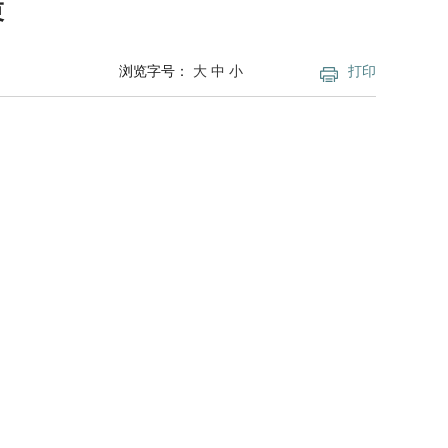
束
浏览字号：
大
中
小
打印