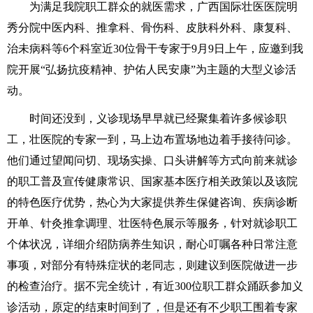
为满足我院职工群众的就医需求，广西国际壮医医院明
秀分院中医内科、推拿科、骨伤科、皮肤科外科、康复科、
治未病科等6个科室近30位骨干专家于9月9日上午，应邀到我
院开展“弘扬抗疫精神、护佑人民安康”为主题的大型义诊活
动。
时间还没到，义诊现场早早就已经聚集着许多候诊职
工，壮医院的专家一到，马上边布置场地边着手接待问诊。
他们通过望闻问切、现场实操、口头讲解等方式向前来就诊
的职工普及宣传健康常识、国家基本医疗相关政策以及该院
的特色医疗优势，热心为大家提供养生保健咨询、疾病诊断
开单、针灸推拿调理、壮医特色展示等服务，针对就诊职工
个体状况，详细介绍防病养生知识，耐心叮嘱各种日常注意
事项，对部分有特殊症状的老同志，则建议到医院做进一步
的检查治疗。据不完全统计，有近300位职工群众踊跃参加义
诊活动，原定的结束时间到了，但是还有不少职工围着专家