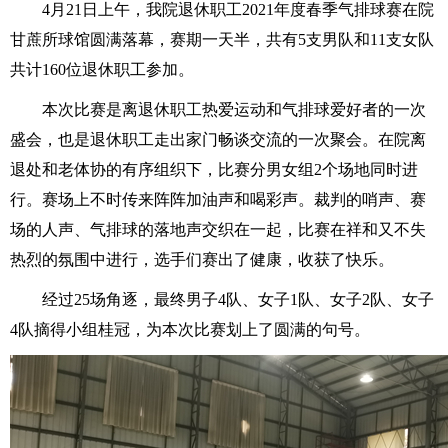
4月21日上午，我院退休职工2021年度春季气排球赛在院
甘蔗所球馆圆满落幕，赛期一天半，共有5支男队和11支女队
共计160位退休职工参加。
本次比赛是离退休职工热爱运动和气排球爱好者的一次
盛会，也是退休职工走出家门畅谈交流的一次聚会。在院离
退处和老体协的有序组织下，比赛分男女组2个场地同时进
行。赛场上不时传来阵阵加油声和喝彩声。裁判的哨声、赛
场的人声、气排球的落地声交织在一起，比赛在祥和又不失
热烈的氛围中进行，选手们赛出了健康，收获了快乐。
经过25场角逐，最终男子4队、女子1队、女子2队、女子
4队摘得小组桂冠，为本次比赛划上了圆满的句号。