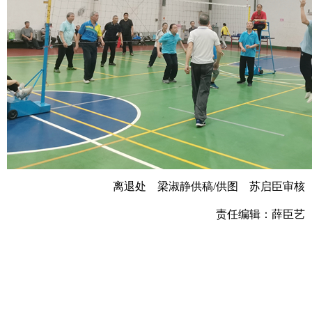
离退处 梁淑静供稿/供图 苏启臣审核
责任编辑：薛臣艺