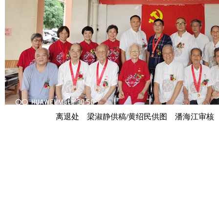
离退处 梁淑静供稿/黄绍民供图 潘海江审核