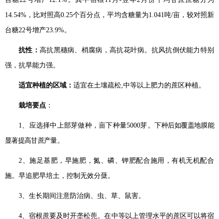
14.54%
，比对照高
0.25
个百分点，平均含糖量为
1.041
吨
/
亩，较对照新
台糖
22
号增产
23.9%
。
抗性：
高抗黑穗病、梢腐病，高抗花叶病。抗风抗倒伏能力特别
强，抗旱能力强。
适宜种植的区域：
适宜在土壤疏松
,
中等以上肥力的蔗区种植。
栽培要点
：
1
、应选择中上部芽做种，亩下种量
5000
芽。
下种后如覆盖地膜能
显著提高甘蔗产量。
2
、施足基肥，早施肥，氮、磷、钾肥配合施用，有机无机配合
施。早追肥早培土，控制无效分蘖。
3
、生长期间注意防治病、虫、草、鼠害。
4
、宿根蔗要及时开垄松蔸。在中等以上管理水平的蔗区可以将宿