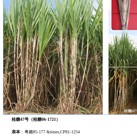
桂糖47号（桂糖06-1721）
亲本
：
粤糖
85-177 &times;CP81-1254