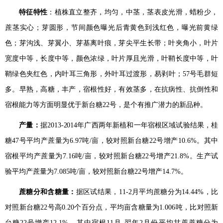
特征特性
：
植株直立整齐，均匀，中茎，茎表皮光滑，蜡粉少，
蔗茎实心；芽圆形，
节间颜色曝光后青黄色到浅红色，曝光前黄绿
色；
芽沟浅、芽翼小、芽基离叶痕，芽尖平生长带；叶夹角小，叶片
宽度中等，长度中等，颜色浓绿，叶片厚且光滑，叶鞘长度中等，叶
鞘绿色夹红色，内叶耳三角形，外叶耳过渡形，易剥叶；
57
号毛群短
多。早熟，高糖，丰产，宿根性好，有效茎多，在抗病性、抗倒性和
宿根能力等方面明显优于新台糖
22
号，是个有推广潜力的新品种。
产量：
据
2013-2014
年广西两年新植和一年宿根区域试验结果，桂
糖47号
平均产蔗量为
6.97
吨
/
亩，较对照新台糖
22
号增产
10.6%
。其中
宿根平均产蔗量为
7.16
吨
/
亩，较对照新台糖
22
号增产
21.8%
。生产试
验平均产蔗量为
7.085
吨
/
亩，较对照
新台糖
22
号
增产
14.7%
。
蔗糖分和含糖量：
据区试结果，
11-2
月平均蔗糖分为
14.44%
，比
对照
新台糖
22
号
高
0.20
个百分点，平均亩含糖量为
1.006
吨，比对照新
台糖
22
号增产
12.1%
。其中宿根
11
月
-
翌年
2
月份平均甘蔗蔗糖分为