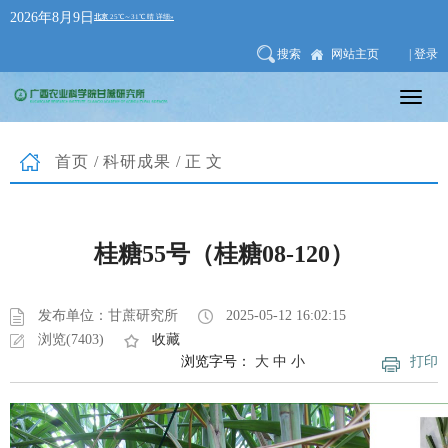
2026年8月9日
搜索
网站主页
| 登录
首页
/
科研成果
/正文
桂糖55号（桂糖08-120）
发布单位：甘蔗研究所
2025-05-12 16:02:15
浏览(7403)
收藏
浏览字号：
大
中
小
打印