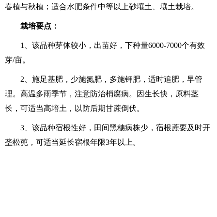
春植与秋植；适合水肥条件中等以上砂壤土、壤土栽培。
栽培要点：
1、该品种芽体较小，出苗好，下种量6000-7000个有效
芽/亩。
2、施足基肥，少施氮肥，多施钾肥，适时追肥，早管
理。高温多雨季节，注意防
治梢腐病。
因生长快，原料茎
长，可适当高培土，以防后期甘蔗倒伏。
3、该品种宿根性好，田间黑穗病株少，宿根蔗要及时开
垄松蔸，可适当延长宿根年限3年以上。