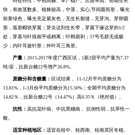
特征特性：中熟高糖、丰产稳产。出苗率高、前期生长
快，有效茎数多。植株较高，中
茎，实心,节间圆筒形，曝光
前黄绿色，曝光充足紫灰色，无生长裂缝，无芽沟。芽卵圆
形，弧形帽状芽翼；芽尖达到生长带，芽翼下缘达芽的1/2
处，芽基与叶痕相平或稍离；叶鞘易剥；57号毛群无或极
少；内叶耳披针形；外叶耳三角形。
产量：
2015-2017年度广西区试，1新2宿平均产量为7.37
吨/亩，比新台糖22号增产
26.8%。
蔗糖分和含糖量：
区试结果， 11-12月平均蔗糖分为
13.81%，1-3月份平均蔗糖分为15.50%；全期平均蔗糖分为
14.82％，比新台糖22号（14.47%）高0.35％（绝对值）。
抗性：
高抗花叶病、中抗黑穗病， 抗倒性弱，抗旱性一
般。
适宜种植地区：
适宜在桂中、桂西南、桂南蔗区冬植、