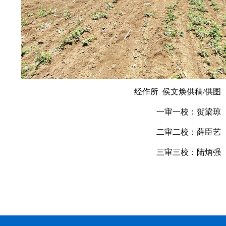
经作所 侯文焕供稿/供图
一审一校：贺梁琼
二审二校：薛臣艺
三审三校：陆炳强