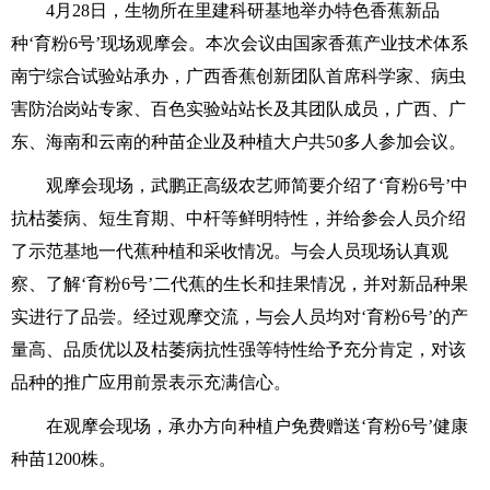
4月28日，生物所在里建科研基地举办特色香蕉新品
种‘育粉6号’现场观摩会。本次会议由国家香蕉产业技术体系
南宁综合试验站承办，广西香蕉创新团队首席科学家、病虫
害防治岗站专家、百色实验站站长及其团队成员，广西、广
东、海南和云南的种苗企业及种植大户共50多人参加会议。
观摩会现场，武鹏正高级农艺师简要介绍了‘育粉6号’中
抗枯萎病、短生育期、中杆等鲜明特性，并给参会人员介绍
了示范基地一代蕉种植和采收情况。与会人员现场认真观
察、了解‘育粉6号’二代蕉的生长和挂果情况，并对新品种果
实进行了品尝。经过观摩交流，与会人员均对‘育粉6号’的产
量高、品质优以及枯萎病抗性强等特性给予充分肯定，对该
品种的推广应用前景表示充满信心。
在观摩会现场，承办方向种植户免费赠送‘育粉6号’健康
种苗1200株。