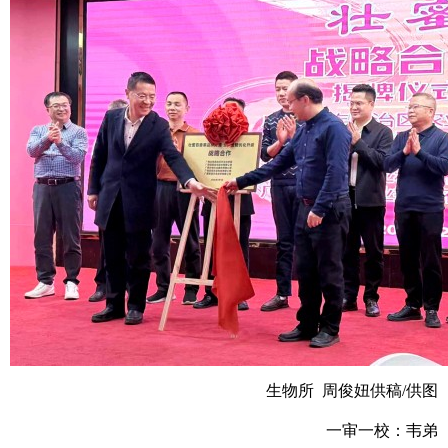
生物所 周俊妞供稿/供图
一审一校：韦弟