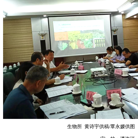
生物所 黄诗宇供稿/覃永嫒供图