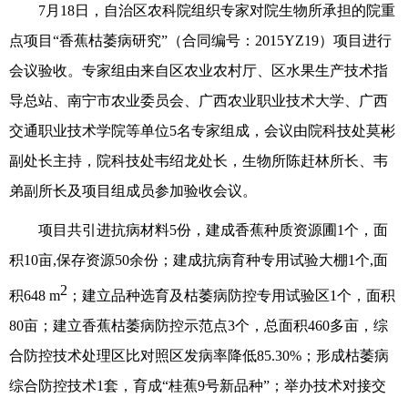
7月18日，自治区农科院组织专家对院生物所承担的院重
点项目“香蕉枯萎病研究”（合同编号：2015YZ19）项目进行
会议验收。专家组由来自区农业农村厅、区水果生产技术指
导总站、南宁市农业委员会、广西农业职业技术大学、广西
交通职业技术学院等单位5名专家组成，会议由院科技处莫彬
副处长主持，院科技处韦绍龙处长，生物所陈赶林所长、韦
弟副所长及项目组成员参加验收会议。
项目共引进抗病材料5份，建成香蕉种质资源圃1个，面
积10亩,保存资源50余份；建成抗病育种专用试验大棚1个,面
2
积648 m
；建立品种选育及枯萎病防控专用试验区1个，面积
80亩；建立香蕉枯萎病防控示范点3个，总面积460多亩，综
合防控技术处理区比对照区发病率降低85.30%；形成枯萎病
综合防控技术1套，育成“桂蕉9号新品种”；举办技术对接交