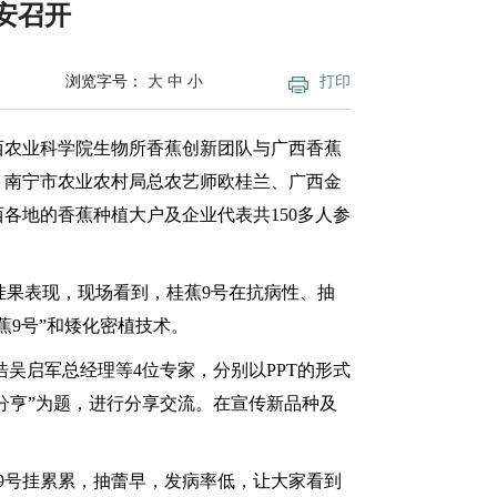
安召开
浏览字号：
大
中
小
打印
农业科学院生物所香蕉创新团队与广西香蕉
、南宁市农业农村局总农艺师欧桂兰、广西金
各地的香蕉种植大户及企业代表共150多人参
果表现，现场看到，桂蕉9号在抗病性、抽
桂蕉9号”和矮化密植技术。
启军总经理等4位专家，分别以PPT的形式
术分亨”为题，进行分享交流。在宣传新品种及
号挂累累，抽蕾早，发病率低，让大家看到