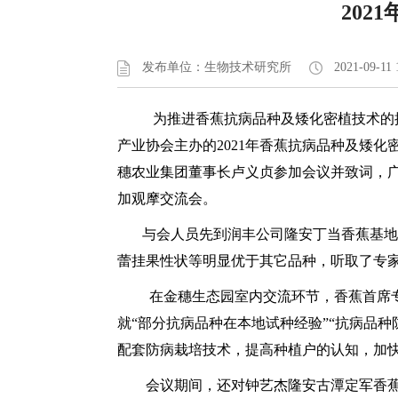
20
发布单位：生物技术研究所
2021-09-11 
为推进香蕉抗病品种及矮化密植技术的推广
产业协会主办的2021年香蕉抗病品种及矮
穗农业集团董事长卢义贞参加会议并致词，广
加观摩交流会。
与会人员先到润丰公司隆安丁当香蕉基地及
蕾挂果性状等明显优于其它品种，听取了专
在金穗生态园室内交流环节，香蕉首席专家
就“部分抗病品种在本地试种经验”“抗病品种
配套防病栽培技术，提高种植户的认知，加
会议期间，还对钟艺杰隆安古潭定军香蕉基