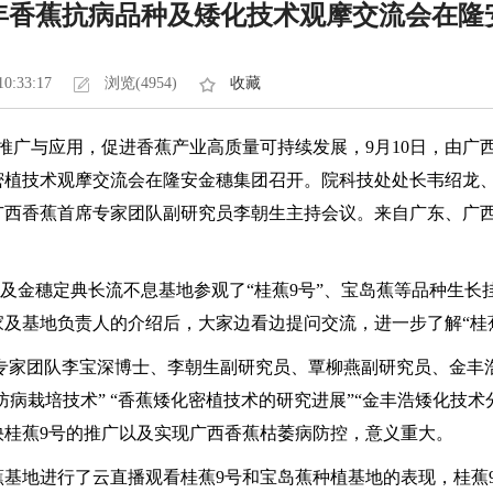
21年香蕉抗病品种及矮化技术观摩交流会在隆
10:33:17
浏览(4954)
收藏
与应用，促进香蕉产业高质量可持续发展，9月10日，由广西
化密植技术观摩交流会在隆安金穗集团召开。院科技处处长韦绍龙
西香蕉首席专家团队副研究员李朝生主持会议。来自广东、广西
金穗定典长流不息基地参观了“桂蕉9号”、宝岛蕉等品种生长挂
家及基地负责人的介绍后，大家边看边提问交流，进一步了解“
团队李宝深博士、李朝生副研究员、覃柳燕副研究员、金丰浩吴
防病栽培技术” “香蕉矮化密植技术的研究进展”“金丰浩矮化技
快桂蕉9号的推广以及实现广西香蕉枯萎病防控，意义重大。
地进行了云直播观看桂蕉9号和宝岛蕉种植基地的表现，桂蕉9