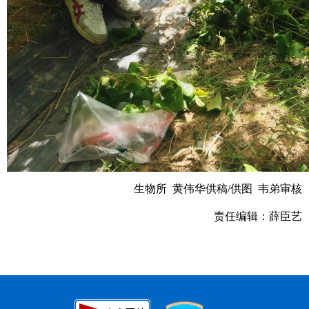
生物所 黄伟华供稿/供图 韦弟审核
责任编辑：薛臣艺