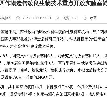
西作物遗传改良生物技术重点开放实验室
放实验室
2025-01-10 16:00:11
浏览(8035)
收藏
室是隶属广西壮族自治区农业科学院的处级科研机构，经广西壮族
是国家人事部批准的“博士后科研工作站”，科技部授予的“国际
学科人才小高地”的建设载体单位。
18人，研究员/正高级农艺师8人，副研究员/高级农艺师10人，
1人，第20届全国青年岗位能手1人，百香果育种与栽培岗位功能
果（百香果、葡萄、荔枝龙眼）性状遗传改良、水稻优质抗病分
器设备396台，总价值2469万元。
138项，其中国家级项目17项，省部级项目52项，立项经费共计40
I 78篇；授权专利35项；制定与颁布实施国家标准1项，地方标准