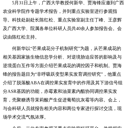
5月31日上午，广西大学教授何新华、贾海锋应邀到广西
农业科学院作专题学术报告，并到重点实验室进行参观指
导。科技处副处长陈红松、重点实验室副主任丁峰、王彦辉
及广西大学、院属各单位科研人员共40余人参加报告会。会
议由陈红松主持。
何新华以“芒果成花分子机制研究”为题，从芒果成花的
相关基因家族生物信息学分析、对逆境胁迫应答的影响及与
逆境蛋白互作等方面介绍芒果成花的调控因子和机制。贾海
锋的报告题目为“非呼吸跃变型果实发育调控研究”，他重点
介绍了脱落酸ABA在调控果实发育中的作用及其下游信号组
分ASR基因的功能，赤霉素和油菜素内酯协同调控果实发
育，壳聚糖诱导茉莉酸产生促进葡萄抗灰霉等内容。会上，
与会科研人员就报告相关内容和两位专家进行探讨交流，现
场学术交流气氛浓厚。