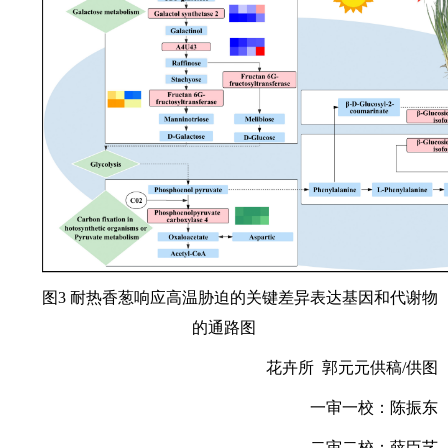
图3 耐热香葱响应高温胁迫的关键差异表达基因和代谢物
的通路图
花卉所 郭元元供稿/供图
一审一校：陈振东
二审二校：薛臣艺