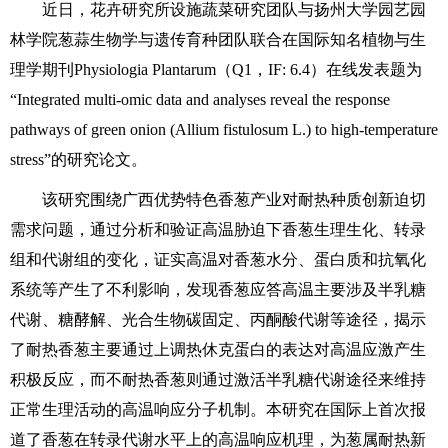
近日，花卉研究所设施蔬菜研究团队与扬州大学园艺园
林学院葱蒜生物学与遗传育种团队联合在国际知名植物与生
理学期刊Physiologia Plantarum（Q1，IF: 6.4）在线发表题为
“Integrated multi-omic data and analyses reveal the response
pathways of green onion (Allium fistulosum L.) to high-temperature
stress”的研究论文。
该研究围绕广西优势特色香葱产业对耐热种质创新迫切
需求问题，通过分析和验证高温胁迫下香葱生理生化、转录
组和代谢组的变化，证实高温对香葱水分、蛋白质和抗氧化
系统等产生了不利影响，发现香葱应答高温主要涉及半乳糖
代谢、糖酵解、光合生物碳固定、丙酮酸代谢等途径，揭示
了耐热香葱主要通过上调热休克蛋白的表达对高温应激产生
积极反应，而不耐热香葱则通过激活半乳糖代谢途径来维持
正常生理活动的高温响应分子机制。本研究在国际上首次报
道了香葱在转录代谢水平上的高温响应机理，为葱属耐热新