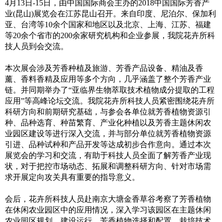
4月13日-15日，由中国国际商会主办的2018中国国际芳香产
业(昆山)展览会在江苏昆山召开。来自印度、尼泊尔、保加利
亚、台湾等10余个国家和地区以及北京、上海、江苏、福建
等20余个省市的200余家研究机构和企业参展，我院花卉所科
技人员到会交流。
本次展会涉及芳香种植及旅游、芳香产品设备、精油及香
薰、香料香精及应用等多个方向，几乎涵盖了整个芳香产业
链。并同期举办了“亚临界生物萃取技术植物成分提取的工程
应用”等高峰论坛交流。我院花卉所科技人员紧密围绕花卉所
科研方向和前期研究基础，与参会各单位就芳香植物资源引
种、品种选育、种苗繁育、产业化种植以及芳香主题休闲农
业园区建设等进行深入交流，并与部分单位就芳香植物资源
引进、品种试种和产品开发等达成初步合作意向。通过本次
展览会的学习和交流，有助于科技人员全面了解芳香产业现
状，对于把控市场动态、拓展和调整科研方向、针对市场需
求开展定向攻关具有重要的指导意义。
会后，花卉所科技人员赴南京大塘金香草谷考察了芳香植物
在休闲农业园区中的应用情况，深入学习该园区在主题休闲
农业园区规划、建设运行、芳香植物选择和配置、栽培技术