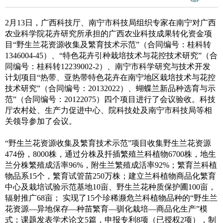
2月13日，广西科技厅、南宁市科技局组织专家在南宁对广西
农业科学院花卉研究所承担的广西农业科技成果转化资金项
目“野生兰花资源收集及繁育技术示范”（合同编号：桂科转
1346004-45）、“特色花卉引种栽培技术与花控技术研究”（合
同编号：桂科转12239002-2）、南宁市科学研究与技术开发
计划项目“热带、亚热带特色花卉在南宁地区栽培技术与花控
技术研究”（合同编号：20132022）、蝴蝶兰新品种选育与示
范”（合同编号：20122075）四个项目进行了会议验收。科技
厅农村处、生产力促进中心、院科技处及南宁市科技局等相
关领导参加了会议。
“野生兰花资源收集及繁育技术示范”项目收集野生兰花资源
474份，8000株，通过分株及扦插繁殖兰科植物6700株，地生
兰分株繁殖成活率96%，附生兰繁殖成活率92%；繁育兰科植
物品系15个，繁育试管苗250万株；建立兰科植物商品化繁育
中心及栽培试验示范基地10亩、野生兰花种质保护圃100亩，
辐射推广68亩； 实现了15个珍稀濒危兰科植物品种的“野生兰
花资源—异地保存—种苗繁育—驯化栽培—商品化生产”模
式；课题发表学术论文5篇，申报专利8项（已授权2项），制