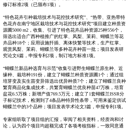
修订标准2项（已颁布1项）。
“特色花卉引种栽培技术与花控技术研究”、“热带、亚热带特
色花卉在南宁地区栽培技术与花控技术研究”项目建立种质资
源圃5000 m2，收集、引进了特色花卉品种资源25种556个，
筛选出适合广西种植推广的红掌、凤梨、茉莉、蝴蝶兰等花
卉品种18个；应用设施扦插、离体快繁等技术，生产红掌、
观赏凤梨、茉莉、蝴蝶兰等多种花卉种苗一批；项目发表研
究论文6篇，申报专利2项，制订地方标准1项。
“蝴蝶兰新品种选育与示范”收集引进野生蝴蝶兰原生种、近
缘种、栽培种191份，建立了蝴蝶兰种质资源圃1个；通过组
培芽变及实生苗变异筛选出优异种质7个；建立了蝴蝶兰良种
繁育商品化集成技术，共繁育蝴蝶兰优良种苗47万株，培育
盆花6.5万株；新增产值769.5万元；建立了1套蝴蝶兰ISSR分
子标记技术，检测到了4条品种特异性条带，可用来鉴定供试
蝴蝶兰中的3个品种；项目发表学术论文3篇，申报专利1项。
专家组听取了项目组的汇报，审阅了相关资料，经质询和讨
论，认为四个项目均超额完成了各项考核指标，一致同意通