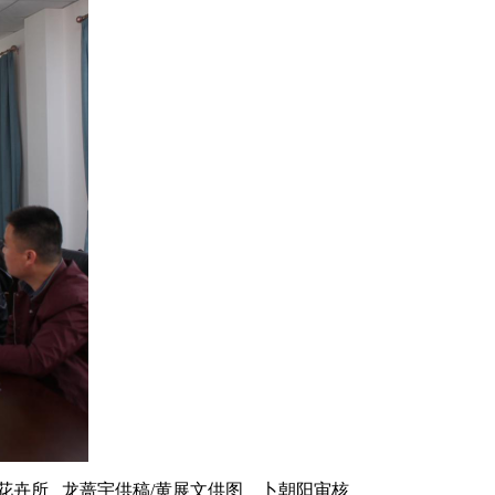
花卉所 龙蔷宇供稿/黄展文供图 卜朝阳审核