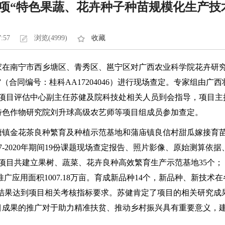
项“特色果蔬、花卉种子种苗规模化生产技
7:57
浏览(4999)
收藏
在南宁市西乡塘区、青秀区、邕宁区对广西农业科学院花卉研究
（合同编号：桂科AA17204046）进行现场查定。专家组由
技项目评估中心副主任苏健及院科技处相关人员到会指导，项目主
特色作物研究院刘升球高级农艺师等项目组成员参加查定。
金花茶良种繁育及种植示范基地和蒲庙镇良信村甜瓜嫁接育苗
7-2020年期间19份课题现场查定报告、照片影像、原始测算
项目共建立果树、蔬菜、花卉良种高效繁育生产示范基地35个；
累计推广应用面积1007.18万亩。育成新品种14个，新品种、新
定结果达到项目相关考核指标要求。苏健肯定了项目的相关研究
目成果的推广对于助力精准扶贫、推动乡村振兴具有重要意义，