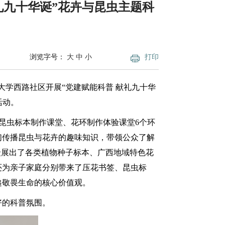
礼九十华诞”花卉与昆虫主题科
浏览字号：
大
中
小
打印
大学西路社区开展“党建赋能科普 献礼九十华
活动。
、昆虫标本制作课堂、花环制作体验课堂6个环
们传播昆虫与花卉的趣味知识，带领公众了解
众展出了各类植物种子标本、广西地域特色花
还为亲子家庭分别带来了压花书签、昆虫标
递敬畏生命的核心价值观。
好的科普氛围。