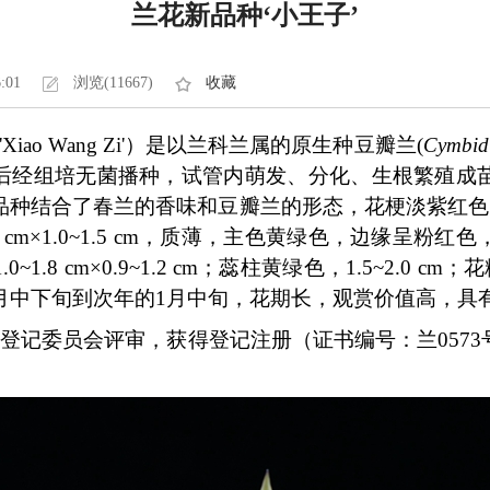
兰花新品种‘小王子’
6:01
浏览(11667)
收藏
'Xiao Wang Zi'）是以兰科兰属的原生种豆瓣兰(
Cymbid
果后经组培无菌播种，试管内萌发、分化、生根繁殖成
品种结合了春兰的香味和豆瓣兰的形态，花梗淡紫红色，
.8 cm×1.0~1.5 cm，质薄，主色黄绿色，边缘呈
.8 cm×0.9~1.2 cm；蕊柱黄绿色，1.5~2.0 
2月中下旬到次年的1月中旬，花期长，观赏价值高，具
注册登记委员会评审，获得登记注册（证书编号：兰057