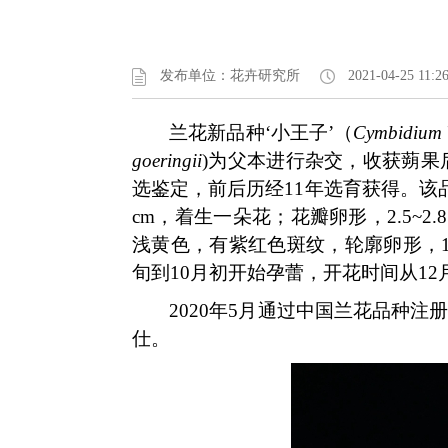
发布单位：花卉研究所
2021-04-25 11:2
兰花新品种‘小王子’（
Cymbidium
goeringii
)为父本进行杂交，收获蒴
选鉴定，前后历经11年选育获得。该
cm，着生一朵花；花瓣卵形，2.5~2
浅黄色，有紫红色斑纹，轮廓卵形，1.0~1
旬到10月初开始孕蕾，开花时间从1
2020年5月通过中国兰花品种
仕。