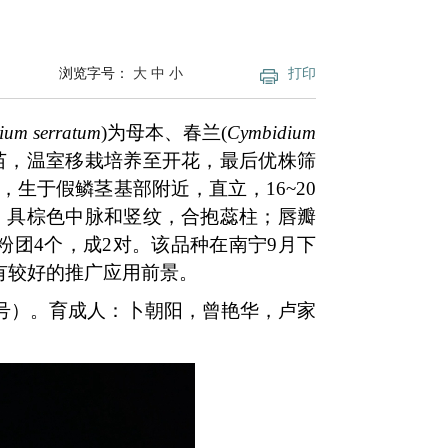
浏览字号：
大
中
小
打印
ium serratum
)为母本、春兰(
Cymbidium
苗，温室移栽培养至开花，最后优株筛
生于假鳞茎基部附近，直立，16~20
粉红色，具棕色中脉和竖纹，合抱蕊柱；唇瓣
cm；花粉团4个，成2对。该品种在南宁9月下
有较好的推广应用前景。
3号）。育成人：卜朝阳，曾艳华，卢家