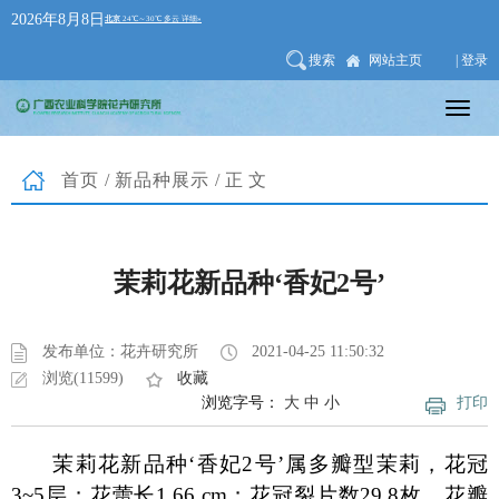
2026年8月8日
搜索
网站主页
| 登录
首页
/
新品种展示
/正文
茉莉花新品种‘香妃2号’
发布单位：花卉研究所
2021-04-25 11:50:32
浏览(11599)
收藏
浏览字号：
大
中
小
打印
茉莉花新品种‘香妃2号’属多瓣型茉莉，花冠
3~5层；花蕾长1.66 cm；花冠裂片数29.8枚，花瓣