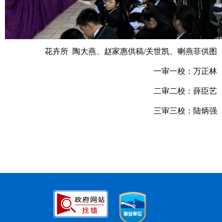
花卉所 陶大燕、赵家惠供稿/关世凯、喇燕菲供图
一审一校：万正林
二审二校：薛臣艺
三审三校：陆炳强