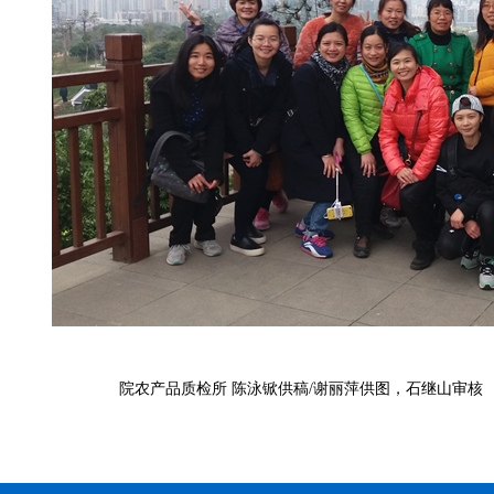
院农产品质检所
陈泳锨供稿
/
谢丽萍供图，石继山审核