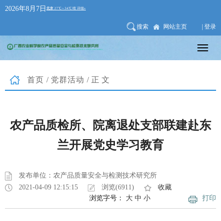
2026年8月7日
搜索
网站主页
| 登录
首页
/
党群活动
/正文
农产品质检所、院离退处支部联建赴东
兰开展党史学习教育
发布单位：农产品质量安全与检测技术研究所
2021-04-09 12:15:15
浏览(6911)
收藏
浏览字号：
大
中
小
打印