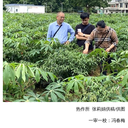
热作所 张莉娟供稿/供图
一审一校：冯春梅