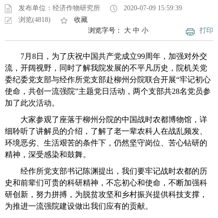
发布单位：经济作物研究所
2020-07-09 15:59:39
浏览(4818)
收藏
浏览字号：
大
中
小
打印
7月8日，为了庆祝中国共产党成立99周年，加强对外交
流，开阔视野，同时了解我院发展的不平凡历史，院机关党
委纪委党支部与经作所党支部赴柳州分院联合开展“牢记初心
使命，共创一流强院”主题党日活动，
两个支部
共28名党员参
加了此次活动。
大家参观了
座
落于柳州分院的中国战时农都博物馆，详
细聆听了
讲解员的介绍，
了解了
老一辈农科人在
战乱频发、
环境恶劣、生活艰苦的条件下，仍然坚守岗位、苦心钻研的
精神，深受感染和鼓舞。
经作所党支部
书记
陈渊提出，我们要牢记战时农都的历
史和前辈们可贵的科研精神，
不忘初心和使命，不断加强科
研创新，努力拼搏，为脱贫攻坚和乡村振兴提供科技支撑，
为推进一流强院建设做出
我们
应有的贡献。